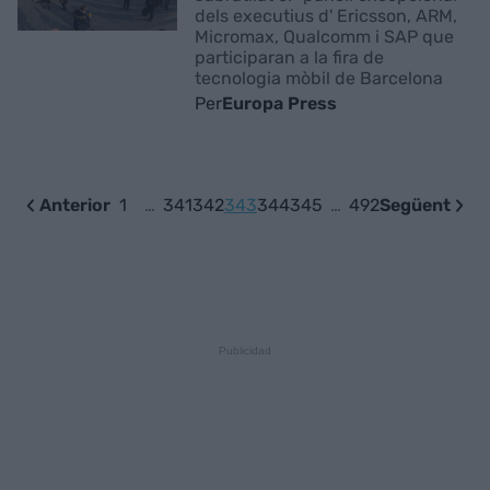
dels executius d' Ericsson, ARM,
Micromax, Qualcomm i SAP que
participaran a la fira de
tecnologia mòbil de Barcelona
Per
Europa Press
Anterior
1
…
341
342
343
344
345
…
492
Següent