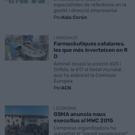
especialistes de referència en la
gestió i direcció empresarial
Per
Aida Corón
INNOVACIÓ
Farmacèutiques catalanes,
les que més inverteixen en R
D
Almirall ocupa la posició 603 i
Grífols, la 617 al llistat mundial
que ha elaborat la Comissió
Europea
Per
ACN
ECONOMIA
GSMA anuncia nous
executius al MWC 2015
L'empresa organitzadora ha
subratllat el "panell excepcional"