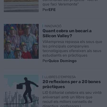
que faci Veremonte"
Per
EFE
INNOVACIÓ
Quant cobra un becari a
Silicon Valley?
VIAempresa repassa els sous que
les principals companyies
tecnològiques ofereixen als seus
estudiants en pràctiques
Per
Quico Domingo
LLIBRES D'EMPRESA
20 reflexions per a 20 bones
pràctiques
LID Editorial celebra els seu vintè
aniversari amb un llibre que
recull els millors consells de
directius, professors i