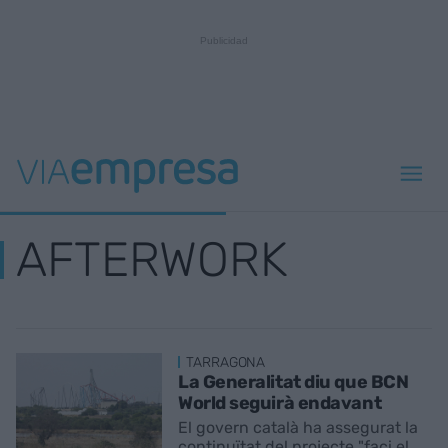
AFTERWORK
TARRAGONA
La Generalitat diu que BCN
World seguirà endavant
El govern català ha assegurat la
continuïtat del projecte "faci el