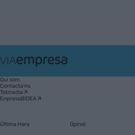
VIA
Empresa
Qui som
Contacta'ns
Totmedia
EnpresaBIDEA
Última Hora
Opinió