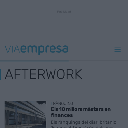
AFTERWORK
RÀNQUING
Els 10 millors màsters en
finances
Els rànquings del diari britànic
'Financial Times' són dels més