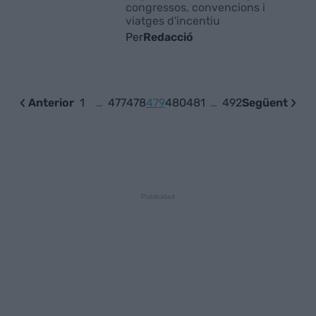
congressos, convencions i
viatges d'incentiu
Per
Redacció
Anterior
1
…
477
478
479
480
481
…
492
Següent