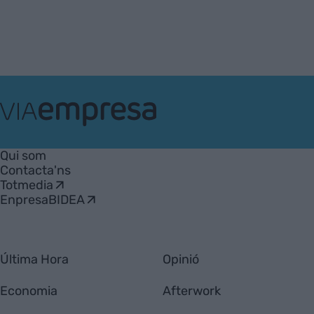
VIA
Empresa
Qui som
Contacta'ns
Totmedia
EnpresaBIDEA
Última Hora
Opinió
Economia
Afterwork