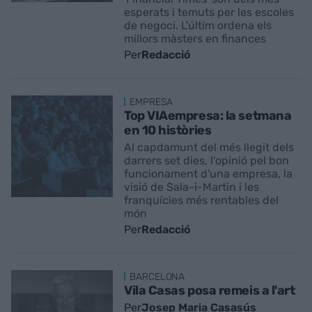
esperats i temuts per les escoles
de negoci. L'últim ordena els
millors màsters en finances
Per
Redacció
EMPRESA
Top VIAempresa: la setmana
en 10 històries
Al capdamunt del més llegit dels
darrers set dies, l'opinió pel bon
funcionament d'una empresa, la
visió de Sala-i-Martin i les
franquícies més rentables del
món
Per
Redacció
BARCELONA
Vila Casas posa remeis a l'art
Per
Josep Maria Casasús