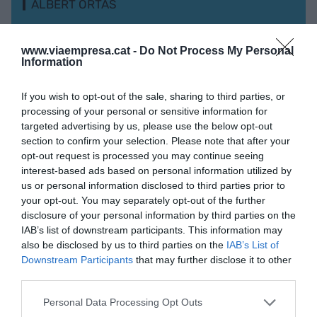
ALBERT ORTAS
www.viaempresa.cat -
Do Not Process My Personal
Information
L'OPINIÓ
El nostre benestar social
està en joc
If you wish to opt-out of the sale, sharing to third parties, or
processing of your personal or sensitive information for
12 de febrer de 2021
targeted advertising by us, please use the below opt-out
ALBERT ORTAS
section to confirm your selection. Please note that after your
opt-out request is processed you may continue seeing
interest-based ads based on personal information utilized by
us or personal information disclosed to third parties prior to
GRAN EMPRESA
El senyor Amazon
your opt-out. You may separately opt-out of the further
disclosure of your personal information by third parties on the
22 de desembre de 2020
IAB’s list of downstream participants. This information may
also be disclosed by us to third parties on the
IAB’s List of
Downstream Participants
that may further disclose it to other
third parties.
ECONOMIA
Personal Data Processing Opt Outs
Barcelona, referent en