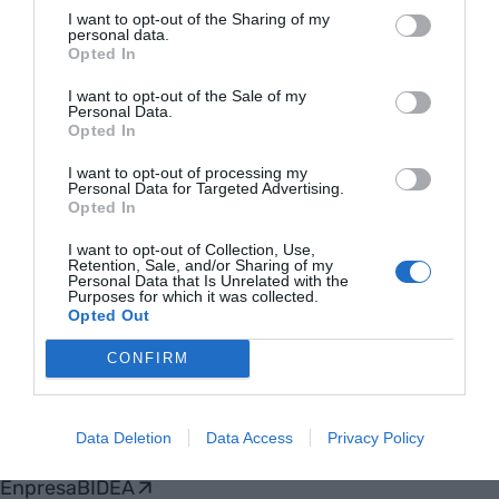
mobilitat
I want to opt-out of the Sharing of my
18 de novembre de 2020
personal data.
Opted In
I want to opt-out of the Sale of my
Personal Data.
Opted In
Anterior
1
2
3
4
Següent
I want to opt-out of processing my
Personal Data for Targeted Advertising.
Opted In
I want to opt-out of Collection, Use,
Retention, Sale, and/or Sharing of my
Personal Data that Is Unrelated with the
Purposes for which it was collected.
Opted Out
CONFIRM
VIA
Empresa
Qui som
Data Deletion
Data Access
Privacy Policy
Contacta'ns
Totmedia
EnpresaBIDEA