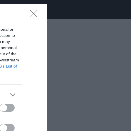
sonal or
ection to
ou may
 personal
out of the
 downstream
B’s List of