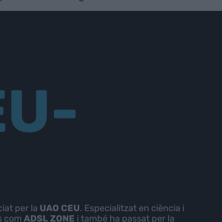
EU-
ciat per la
UAO CEU
. Especialitzat en ciència i
ns com
ADSL ZONE
i també ha passat per la