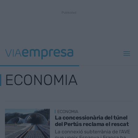
ECONOMIA
ECONOMIA
La concessionària del túnel
del Pertús reclama el rescat
La connexió subterrània de l'AVE
que uneix Espanya i França ha