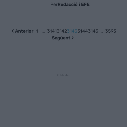
Per
Redacció i EFE
Anterior
1
…
3141
3142
3143
3144
3145
…
3593
Següent