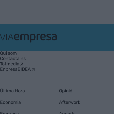
VIA
Empresa
Qui som
Contacta'ns
Totmedia
EnpresaBIDEA
Última Hora
Opinió
Economia
Afterwork
Empresa
Agenda