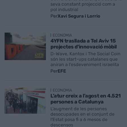
seva constant projecció com a
pol industrial
Per
Xavi Segura i Lorrio
ECONOMIA
4YFN trasllada a Tel Aviv 15
projectes d'innovació mòbil
D-Wave, Kantox i The Social Coin
són les start-ups catalanes que
aniran a l'esdeveniment israelita
Per
EFE
ECONOMIA
L'atur creix a l'agost en 4.521
persones a Catalunya
L'augment de les persones
desocupades en el conjunt de
l'Estat posa fi a 6 mesos de
descensos