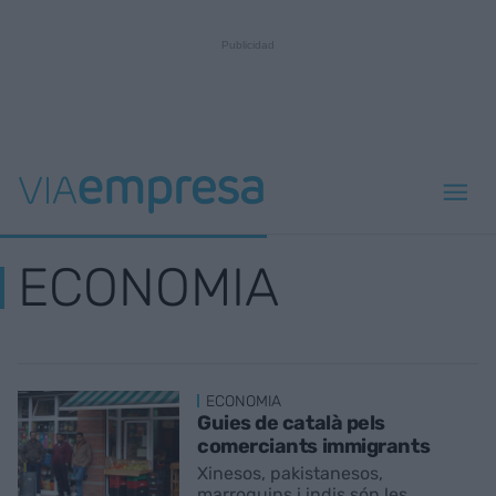
ECONOMIA
ECONOMIA
Guies de català pels
comerciants immigrants
Xinesos, pakistanesos,
marroquins i indis són les