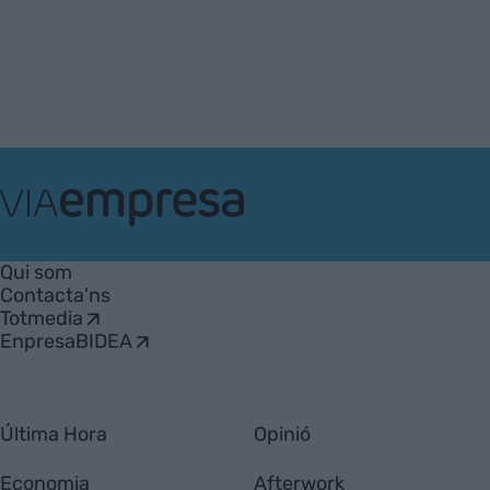
VIA
Empresa
Qui som
Contacta'ns
Totmedia
EnpresaBIDEA
Última Hora
Opinió
Economia
Afterwork