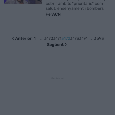
cobrir àmbits "prioritaris" com
salut, ensenyament i bombers
Per
ACN
Anterior
1
…
3170
3171
3172
3173
3174
…
3593
Següent