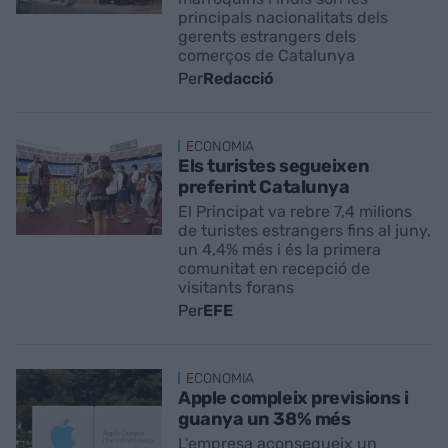
principals nacionalitats dels
gerents estrangers dels
comerços de Catalunya
Per
Redacció
ECONOMIA
Els turistes segueixen
preferint Catalunya
El Principat va rebre 7,4 milions
de turistes estrangers fins al juny,
un 4,4% més i és la primera
comunitat en recepció de
visitants forans
Per
EFE
ECONOMIA
Apple compleix previsions i
guanya un 38% més
L'empresa aconsegueix un