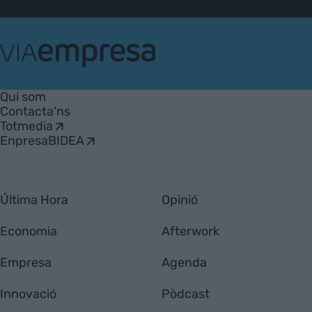
VIA
Empresa
Qui som
Contacta'ns
Totmedia
EnpresaBIDEA
Última Hora
Opinió
Economia
Afterwork
Empresa
Agenda
Innovació
Pòdcast