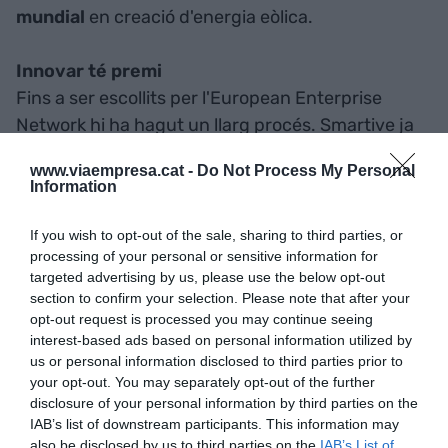
mundial
en creació d'energia eòlica.
Innovar té premi
Fins a ser escollits per l'European Enterprise
Network hi ha hagut un llarg procés. Smartive ja
havia participat prèviament en un
programa
www.viaempresa.cat -
Do Not Process My Personal
destinat a pimes innovadores que consta de
Information
dues fases
: la primera, destinada a fer un estudi
de mercat i valorar si el producte és viable; i la
If you wish to opt-out of the sale, sharing to third parties, or
processing of your personal or sensitive information for
segona, per fer els prototips. Si es passen les dues
targeted advertising by us, please use the below opt-out
fases, pot suposar un ingrés de fins a
55 milions
section to confirm your selection. Please note that after your
d'euros
, una quantia amb la que la startup ha
opt-out request is processed you may continue seeing
pogut comptar per desenvolupar el projecte.
interest-based ads based on personal information utilized by
us or personal information disclosed to third parties prior to
your opt-out. You may separately opt-out of the further
Tot això,
de la mà d'Acció
, l'organisme català que
disclosure of your personal information by third parties on the
els va situar en la llista de les pimes més
IAB’s list of downstream participants. This information may
also be disclosed by us to third parties on the
IAB’s List of