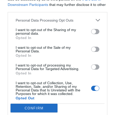
innovadores d'Europa i els va proposar com a
Downstream Participants
that may further disclose it to other
candidata per representar Catalunya en
third parties.
l'European Enterprise Network. Una competició
Personal Data Processing Opt Outs
on hi participa una companyia per cada país i que
Smartive va guanyar en un dels tres premis que
I want to opt-out of the Sharing of my
personal data.
concedeix.
Opted In
I want to opt-out of the Sale of my
A més del guardó de la CE, la startup va guanyar
Personal Data.
el gener passat un premi internacional atorgat
Opted In
per la productora i distribuïdora d'energia italiana
I want to opt-out of processing my
Personal Data for Targeted Advertising.
Enel. "Ens van reconèixer com a startup
Opted In
innovadora i això ens va ajudar a obtenir un fons
europeu per desenvolupar els sensors. Així és
I want to opt-out of Collection, Use,
Retention, Sale, and/or Sharing of my
com entrar en el projecte de la Comissió i en tota
Personal Data that Is Unrelated with the
Purposes for which it was collected.
la cadena que ens ha portat a ser vistos com la
Opted Out
pime més innovadora", explica. I afegeix que,
CONFIRM
segons els experts, això suposa
"estar a la