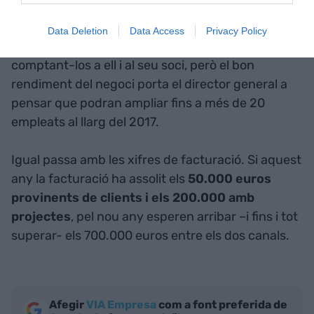
Champions League de la innovació"
.
Data Deletion
Data Access
Privacy Policy
Ara per ara són 15 treballadors a la companyia,
comptant-los a ell i al seu soci, però el bon
rendiment del negoci porta el director general a
pensar que podran ampliar fins a més de 20
empleats al llarg del 2017.
Igual passa amb les xifres de facturació. Si aquest
any la facturació ha assolit els
50.000 euros
provinents de clients i els 200.000 amb
projectes
, pel nou any esperen arribar –i fins i tot
superar- els 700.000 euros entre els dos canals.
Afegir
VIA Empresa
com a font preferida de