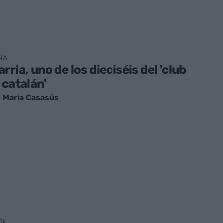
NA
rria, uno de los dieciséis del 'club
 catalán'
 Maria Casasús
RK