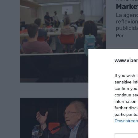
Market
La agenc
reflexio
publicid
Por
www.viaem
If you wish 
sensitive in
confirm you
continue se
AFTERWO
information 
Punset
further disc
participants
entrar
Downstream 
El econo
nuevas c
conocim