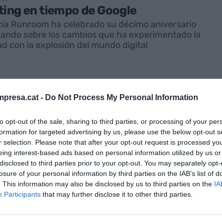
ing en tiempo de Google
ia Runroom ha celebrado su décimo aniversario
nando sobre los cambios que ha experimentado la
ad con la explosión del mundo digital
presa.cat -
Do Not Process My Personal Information
to opt-out of the sale, sharing to third parties, or processing of your per
formation for targeted advertising by us, please use the below opt-out s
r selection. Please note that after your opt-out request is processed y
eing interest-based ads based on personal information utilized by us or
RK
disclosed to third parties prior to your opt-out. You may separately opt-
: "Sin creatividad es imposible
losure of your personal information by third parties on the IAB’s list of
. This information may also be disclosed by us to third parties on the
IA
 al mundo laboral"
Participants
that may further disclose it to other third parties.
mista y divulgador científico reclama actualizar las
ompetencias que exige la sociedad del
iento