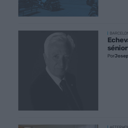
BARCELO
Echeva
sénior
Por
Josep
AFTERWO