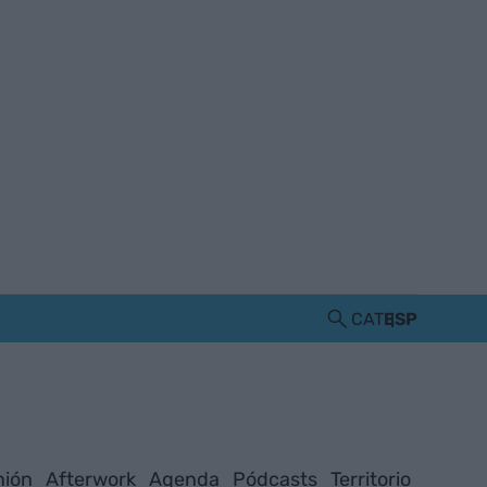
CAT
ESP
nión
Afterwork
Agenda
Pódcasts
Territorio