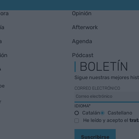
hora
Opinión
ía
Afterwork
a
Agenda
ión
Pódcast
A
BOLETÍN
Sigue nuestras mejores histo
be
CORREO ELECTRÓNICO
r
IDIOMA*
Catalán
Castellano
He leído y acepto el
tra
Suscribirse