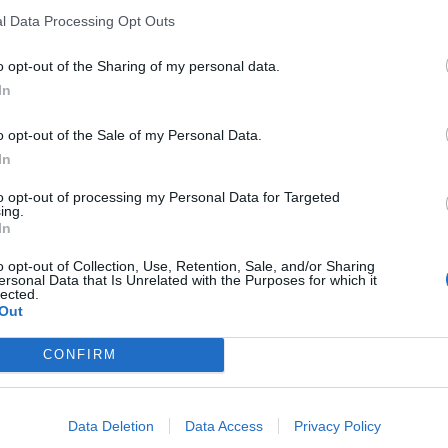
l Data Processing Opt Outs
o opt-out of the Sharing of my personal data.
In
 carreras con más ofertas laborales
o opt-out of the Sale of my Personal Data.
In
rofesional presenta un ranking con las carreras
ofertas laborales. Buenas noticias por los
to opt-out of processing my Personal Data for Targeted
tes de ADE.
ing.
In
ción
o opt-out of Collection, Use, Retention, Sale, and/or Sharing
ersonal Data that Is Unrelated with the Purposes for which it
lected.
Out
CONFIRM
Data Deletion
Data Access
Privacy Policy