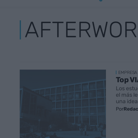
AFTERWOR
EMPRESA
Top VI
Los estu
el más l
una idea
Por
Redac