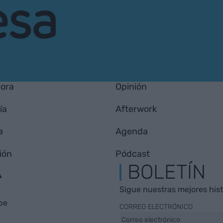
hora
Opinión
ía
Afterwork
a
Agenda
ión
Pódcast
A
BOLETÍN
Sigue nuestras mejores histo
be
CORREO ELECTRÓNICO