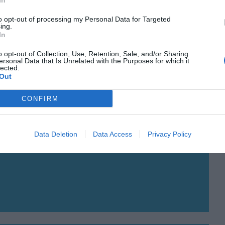
In
cos!
to opt-out of processing my Personal Data for Targeted
ing.
In
o opt-out of Collection, Use, Retention, Sale, and/or Sharing
ersonal Data that Is Unrelated with the Purposes for which it
lected.
Out
CONFIRM
Data Deletion
Data Access
Privacy Policy