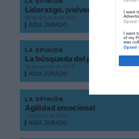
Opted 
LA OPINIÓN
Liderazgo, ¡volvemos a los bási
I want 
Advertis
18 de octubre de 2023
Opted 
AIDA JURADO
I want t
of my P
was col
Opted 
LA OPINIÓN
La búsqueda del propósito
16 de agosto de 2023
AIDA JURADO
LA OPINIÓN
Agilidad emocional
7 de junio de 2023
AIDA JURADO