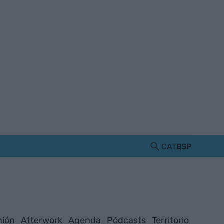
CAT
ESP
nión
Afterwork
Agenda
Pódcasts
Territorio