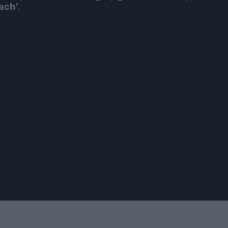
ach'
.