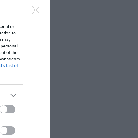
sonal or
ection to
ou may
 personal
out of the
 downstream
B’s List of