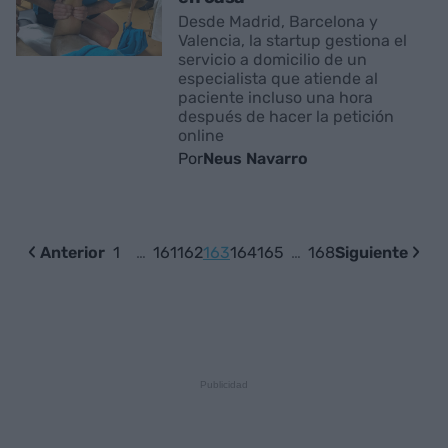
Desde Madrid, Barcelona y
Valencia, la startup gestiona el
servicio a domicilio de un
especialista que atiende al
paciente incluso una hora
después de hacer la petición
online
Por
Neus Navarro
Anterior
1
…
161
162
163
164
165
…
168
Siguiente