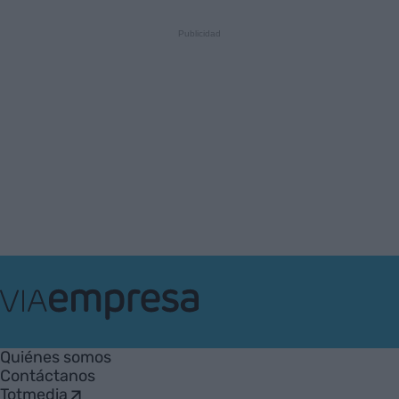
VIA
Empresa
Quiénes somos
Contáctanos
Totmedia