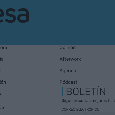
hora
Opinión
ía
Afterwork
a
Agenda
ión
Pódcast
A
BOLETÍN
Sigue nuestras mejores histo
be
CORREO ELECTRÓNICO