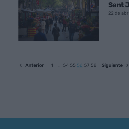
Sant J
22 de abr
Anterior
1
…
54
55
56
57
58
Siguiente