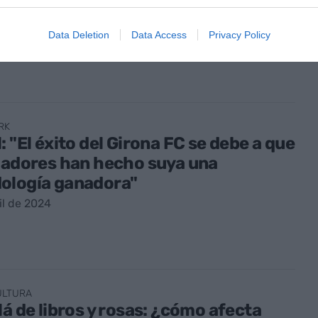
o de 2024
Data Deletion
Data Access
Privacy Policy
RK
: "El éxito del Girona FC se debe a que
gadores han hecho suya una
ología ganadora"
il de 2024
ULTURA
lá de libros y rosas: ¿cómo afecta