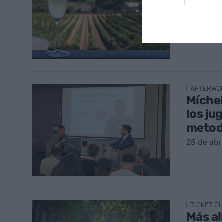
1 de may
AFTERWO
Míchel
los ju
metod
25 de abr
TICKET C
Más al