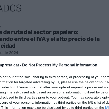
ADOS
A
a de ruta del sector papelero:
ndo entre el IVA y el alto precio de la
icidad
yo de 2024
presa.cat -
Do Not Process My Personal Information
to opt-out of the sale, sharing to third parties, or processing of your per
formation for targeted advertising by us, please use the below opt-out s
r selection. Please note that after your opt-out request is processed y
elona'24: el futuro del mercado
eing interest-based ads based on personal information utilized by us or
l, en manos de la IA y de LinkedIn
disclosed to third parties prior to your opt-out. You may separately opt-
losure of your personal information by third parties on the IAB’s list of
o de 2024
. This information may also be disclosed by us to third parties on the
IA