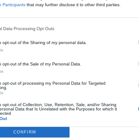
Participants
that may further disclose it to other third parties.
l Data Processing Opt Outs
o opt-out of the Sharing of my personal data.
ULTURA
In
aycook: el 'Masterchef' catalán que
 a cocinar a las empresas
o opt-out of the Sale of my Personal Data.
In
o de 2024
to opt-out of processing my Personal Data for Targeted
ing.
In
o opt-out of Collection, Use, Retention, Sale, and/or Sharing
ersonal Data that Is Unrelated with the Purposes for which it
lected.
Out
as bajo presión: la sequía desafía al
CONFIRM
 del cava catalán