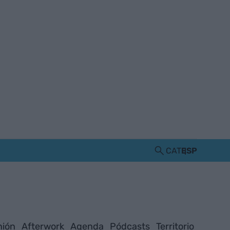
CAT
ESP
nión
Afterwork
Agenda
Pódcasts
Territorio