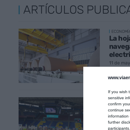
ARTÍCULOS PUBLIC
ECONOMÍ
La hoj
navega
electr
11 de ma
www.viaem
If you wish 
sensitive in
EMPRESA
confirm you
JOBarc
continue se
labora
information 
further disc
8 de may
participants