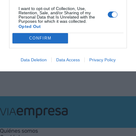
inclusión
I want to opt-out of Collection, Use,
7 de octubre de 2025
Retention, Sale, and/or Sharing of my
Personal Data that Is Unrelated with the
Purposes for which it was collected.
Opted Out
CONFIRM
Anterior
1
…
5
6
7
8
9
…
58
Siguiente
Data Deletion
Data Access
Privacy Policy
VIA
Empresa
Quiénes somos