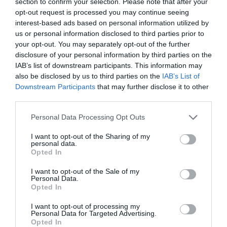
section to confirm your selection. Please note that after your
FINANCIACIÓN PARA EMPRESAS
opt-out request is processed you may continue seeing
Somtribu, el regreso de la
interest-based ads based on personal information utilized by
vida comunitaria a través de
us or personal information disclosed to third parties prior to
la vivienda
your opt-out. You may separately opt-out of the further
disclosure of your personal information by third parties on the
22 de octubre de 2025
IAB’s list of downstream participants. This information may
also be disclosed by us to third parties on the
IAB’s List of
Downstream Participants
that may further disclose it to other
third parties.
INDUSTRIA 4.0
Personal Data Processing Opt Outs
Siarq, los "arquitectos" de la
energía solar
I want to opt-out of the Sharing of my
15 de octubre de 2025
personal data.
Opted In
I want to opt-out of the Sale of my
Personal Data.
Opted In
I want to opt-out of processing my
A EXTRAMUROS
Personal Data for Targeted Advertising.
Pedales hacia la meta de la
Opted In