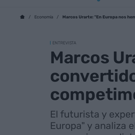
Marcos Urarte: "En Europa nos he
Economía
ENTREVISTA
Marcos Ur
convertido
competimo
El futurista y expe
Europa" y analiza 