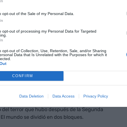
In
ato de Martin Luther King, el asesinato de
o opt-out of the Sale of my Personal Data.
In
 pandemia. Y, de hecho, en estos momentos
to opt-out of processing my Personal Data for Targeted
ing.
l mundo.
In
o opt-out of Collection, Use, Retention, Sale, and/or Sharing
ños anormales. El planeta ha estado muchos más
ersonal Data that Is Unrelated with the Purposes for which it
lected.
único que ocurre es que antes los conflictos no
Out
mismo momento y ahora, debido a la globalización,
CONFIRM
neta a la vez.
asado en el equilibrio del terror. Es decir, se
Data Deletion
Data Access
Privacy Policy
do dos partes tienen el suficiente poder para
brio del terror que hubo después de la Segunda
. El mundo se dividió en dos bloques.