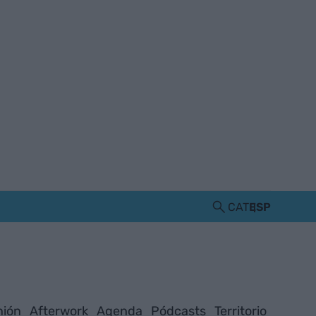
CAT
ESP
nión
Afterwork
Agenda
Pódcasts
Territorio