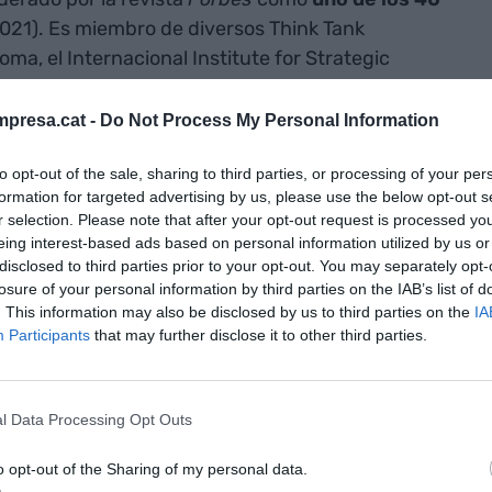
021). Es miembro de diversos Think Tank
ma, el Internacional Institute for Strategic
nstituto Elcano y el Club de Geopolítica. También
l Banco de Desarrollo de América Latina (CAF). Sin
presa.cat -
Do Not Process My Personal Information
nos, desde Pharos ofrece a empresas e
to opt-out of the sale, sharing to third parties, or processing of your per
ica muy concreta que conjuga geopolítica, futuro y
formation for targeted advertising by us, please use the below opt-out s
tiva estratégica y con ella consigue "convertir la
r selection. Please note that after your opt-out request is processed y
petitiva".
eing interest-based ads based on personal information utilized by us or
disclosed to third parties prior to your opt-out. You may separately opt-
losure of your personal information by third parties on the IAB’s list of
 éste sería el año de la incertidumbre. Y así ha
. This information may also be disclosed by us to third parties on the
IA
ue hacemos del mundo y de lo que nos sucede
Participants
that may further disclose it to other third parties.
idumbre y complejidad. ¿Es algo nuevo?
l Data Processing Opt Outs
n en el año 1900, por ejemplo, vivieron la Primera
, la Revolución Rusa, el Crack del 29, la Guerra
o opt-out of the Sharing of my personal data.
Mundial, la guerra de Corea, la guerra de Vietnam,