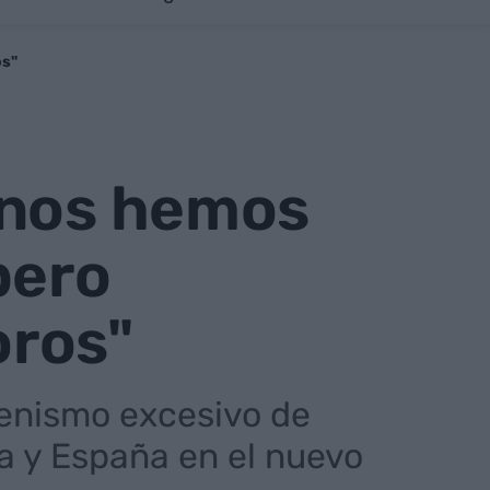
os"
 nos hemos
pero
oros"
buenismo excesivo de
a y España en el nuevo