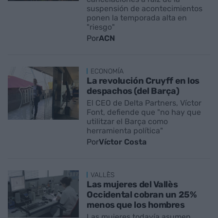
suspensión de acontecimientos
ponen la temporada alta en
"riesgo"
Por
ACN
ECONOMÍA
La revolución Cruyff en los
despachos (del Barça)
El CEO de Delta Partners, Víctor
Font, defiende que "no hay que
utilitzar el Barça como
herramienta política"
Por
Víctor Costa
VALLÈS
Las mujeres del Vallès
Occidental cobran un 25%
menos que los hombres
Las mujeres todavía asumen