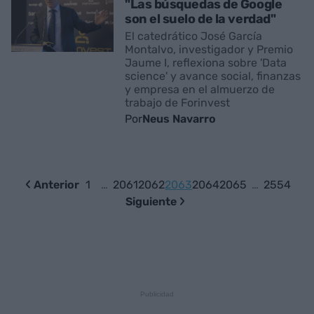
"Las búsquedas de Google
son el suelo de la verdad"
El catedrático José García
Montalvo, investigador y Premio
Jaume I, reflexiona sobre 'Data
science' y avance social, finanzas
y empresa en el almuerzo de
trabajo de Forinvest
Por
Neus Navarro
Anterior
1
…
2061
2062
2063
2064
2065
…
2554
Siguiente