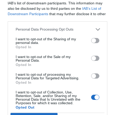
IAB’s list of downstream participants. This information may
Competitividad – It's the
also be disclosed by us to third parties on the
IAB’s List of
adoption stupid!
Downstream Participants
that may further disclose it to other
21 de octubre de 2019
third parties.
ESTEVE ALMIRALL
Personal Data Processing Opt Outs
I want to opt-out of the Sharing of my
personal data.
ECONOMÍA
Opted In
El capitalismo, entre el
elefante de Milanovic y la
I want to opt-out of the Sale of my
distopia de Blade Runner
Personal Data.
Opted In
17 de octubre de 2019
I want to opt-out of processing my
Personal Data for Targeted Advertising.
Opted In
INNOVACIÓN
La transformación digital de
I want to opt-out of Collection, Use,
la Administración – todo se
Retention, Sale, and/or Sharing of my
Personal Data that Is Unrelated with the
complica!
Purposes for which it was collected.
18 de septiembre de 2019
Opted Out