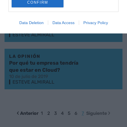
CONFIRM
LA OPINIÓN
Lecciones de China: El
dinero
Data Deletion
Data Access
Privacy Policy
3 de septiembre de 2019
ESTEVE ALMIRALL
LA OPINIÓN
Por qué tu empresa tendría
que estar en Cloud?
10 de julio de 2019
ESTEVE ALMIRALL
Anterior
1
2
3
4
5
6
7
Siguiente