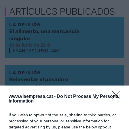
ARTÍCULOS PUBLICADOS
LA OPINIÓN
El alimento, una mercancía
singular
18 de junio de 2018
FRANCESC REGUANT
LA OPINIÓN
Reinventar el pasado o
inventar el futuro
21 de marzo de 2018
www.viaempresa.cat -
Do Not Process My Personal
FRANCESC REGUANT
Information
If you wish to opt-out of the sale, sharing to third parties, or
LA OPINIÓN
processing of your personal or sensitive information for
Évole y la ganadería
targeted advertising by us, please use the below opt-out