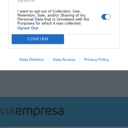
Opted In
LA OPINIÓN
Glifossat, un recurso
I want to opt-out of Collection, Use,
controvertido
Retention, Sale, and/or Sharing of my
Personal Data that Is Unrelated with the
20 de noviembre de 2017
Purposes for which it was collected.
FRANCESC REGUANT
Opted Out
CONFIRM
Anterior
1
…
16
17
18
19
20
Siguiente
Data Deletion
Data Access
Privacy Policy
VIA
Empresa