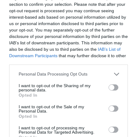
section to confirm your selection. Please note that after your
intensiva
opt-out request is processed you may continue seeing
7 de febrero de 2018
interest-based ads based on personal information utilized by
FRANCESC REGUANT
us or personal information disclosed to third parties prior to
your opt-out. You may separately opt-out of the further
disclosure of your personal information by third parties on the
LA OPINIÓN
IAB’s list of downstream participants. This information may
Boicot a los productos
also be disclosed by us to third parties on the
IAB’s List of
Downstream Participants
that may further disclose it to other
catalanes
third parties.
17 de enero de 2018
FRANCESC REGUANT
Personal Data Processing Opt Outs
I want to opt-out of the Sharing of my
personal data.
LA OPINIÓN
Opted In
El regreso de Malthus?
I want to opt-out of the Sale of my
19 de diciembre de 2017
Personal Data.
FRANCESC REGUANT
Opted In
I want to opt-out of processing my
Personal Data for Targeted Advertising.