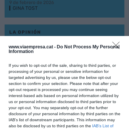
9 de febrero de 2026
GINA TOST
LA OPINIÓN
Señales de que me estoy
haciendo mayor
www.viaempresa.cat -
Do Not Process My Personal
Information
2 de febrero de 2026
GINA TOST
If you wish to opt-out of the sale, sharing to third parties, or
processing of your personal or sensitive information for
targeted advertising by us, please use the below opt-out
LA OPINIÓN
section to confirm your selection. Please note that after your
El cerebro de la banca
opt-out request is processed you may continue seeing
26 de enero de 2026
interest-based ads based on personal information utilized by
GINA TOST
us or personal information disclosed to third parties prior to
your opt-out. You may separately opt-out of the further
disclosure of your personal information by third parties on the
IAB’s list of downstream participants. This information may
LA OPINIÓN
also be disclosed by us to third parties on the
IAB’s List of