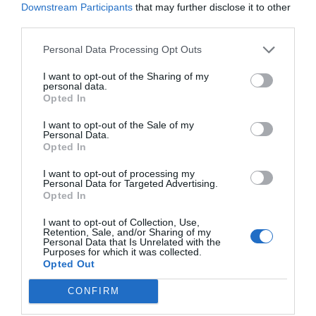
El porno de Grok
Downstream Participants
that may further disclose it to other
19 de enero de 2026
third parties.
GINA TOST
Personal Data Processing Opt Outs
I want to opt-out of the Sharing of my
personal data.
LA OPINIÓN
Opted In
El futuro de la baliza V16
12 de enero de 2026
I want to opt-out of the Sale of my
Personal Data.
GINA TOST
Opted In
I want to opt-out of processing my
Personal Data for Targeted Advertising.
Opted In
Anterior
1
2
3
4
5
6
7
…
19
Siguiente
I want to opt-out of Collection, Use,
Retention, Sale, and/or Sharing of my
Personal Data that Is Unrelated with the
Purposes for which it was collected.
Opted Out
CONFIRM