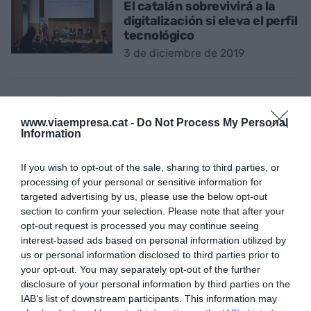
El catalán sobrevivirá a la
digitalización si eleva el perfil
tecnológico
3 de diciembre de 2019
SMART CITY
Smart city, la ciudad de los
www.viaempresa.cat -
Do Not Process My Personal
sueños se hace real
Information
19 de noviembre de 2019
If you wish to opt-out of the sale, sharing to third parties, or
processing of your personal or sensitive information for
LA BUENA NOTICIA DEL DÍA
targeted advertising by us, please use the below opt-out
El Gobierno anuncia la rebaja
section to confirm your selection. Please note that after your
de un 30% en las tasas
opt-out request is processed you may continue seeing
universitarias
interest-based ads based on personal information utilized by
us or personal information disclosed to third parties prior to
15 de noviembre de 2019
your opt-out. You may separately opt-out of the further
disclosure of your personal information by third parties on the
IAB’s list of downstream participants. This information may
ECONOMÍA