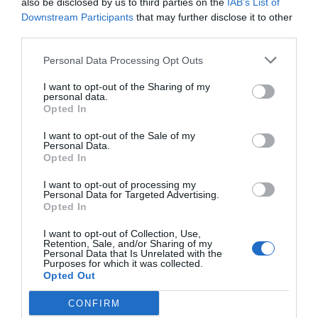
also be disclosed by us to third parties on the
IAB’s List of
Los 'millennials' quieren
Downstream Participants
that may further disclose it to other
comprar y les obligan a
third parties.
alquilar
12 de noviembre de 2019
Personal Data Processing Opt Outs
I want to opt-out of the Sharing of my
personal data.
EMPRENDE
Opted In
Fiscalidad y regulación, las
barreras a la competitividad
I want to opt-out of the Sale of my
Personal Data.
del ecosistema de startups
Opted In
6 de noviembre de 2019
I want to opt-out of processing my
Personal Data for Targeted Advertising.
Opted In
I want to opt-out of Collection, Use,
Anterior
1
…
4
5
6
7
8
Siguiente
Retention, Sale, and/or Sharing of my
Personal Data that Is Unrelated with the
Purposes for which it was collected.
Opted Out
CONFIRM