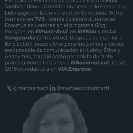
Periodismo Político, Económico e Institucional.
También tiene un máster en Desarrollo Personal y
Liderazgo por la Universitat de Barcelona. Se ha
formado en
TV3
-donde colaboró durante su
Erasmus en Londres en el programa
Blog
Europa
-, en
ElPunt-Avui
, en
El9Nou
y en
La
Vanguardia
(entre otros). Después de escribir el
libro
Lobby, pieza clave para las pymes
y de ser
responsable de comunicación en Lobby Ético y
Aecpymes, trabajó como periodista durante
prácticamente tres años a
ElNacional.cat
. Desde
2018 es redactora en
VIA Empresa
.
@martaemarti
@martaescobarmarti