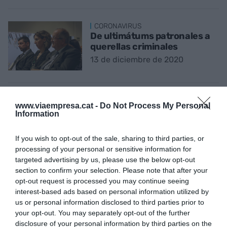
CORONAVIRUS
De ultimátums patronales a
querellas criminales
13 de diciembre de 2020
CORONAVIRUS
www.viaempresa.cat -
Do Not Process My Personal
¿Descentralización o
Information
Corredor 'Madriterráneo''?
Sin garantías (a la vista)
If you wish to opt-out of the sale, sharing to third parties, or
10 de diciembre de 2020
processing of your personal or sensitive information for
targeted advertising by us, please use the below opt-out
section to confirm your selection. Please note that after your
A PIE DE PÁGINA
opt-out request is processed you may continue seeing
Crónica de un decreto
interest-based ads based on personal information utilized by
fracasado (y otras batallas
us or personal information disclosed to third parties prior to
políticas)
your opt-out. You may separately opt-out of the further
6 de diciembre de 2020
disclosure of your personal information by third parties on the