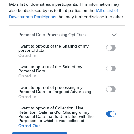
IAB’s list of downstream participants. This information may
also be disclosed by us to third parties on the
IAB’s List of
Downstream Participants
that may further disclose it to other
CORONAVIRUS
third parties.
Borrós: "Nuestra vacuna es
más estable a altas
Personal Data Processing Opt Outs
temperaturas"
5 de diciembre de 2020
I want to opt-out of the Sharing of my
personal data.
Opted In
CORONAVIRUS
I want to opt-out of the Sale of my
Personal Data.
La catapulta de Catalunya
Opted In
para jugar la Champions del
comercio electrónico
I want to opt-out of processing my
Personal Data for Targeted Advertising.
4 de diciembre de 2020
Opted In
I want to opt-out of Collection, Use,
Retention, Sale, and/or Sharing of my
Personal Data that Is Unrelated with the
Anterior
1
…
6
7
8
9
10
…
65
Siguiente
Purposes for which it was collected.
Opted Out