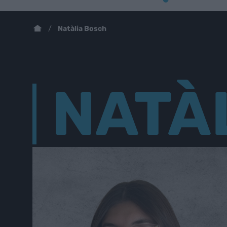
Natàlia Bosch
NATÀ