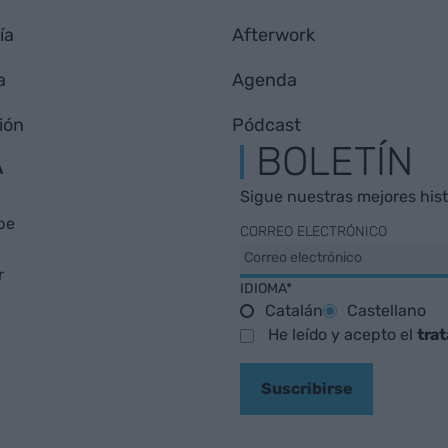
ía
Afterwork
a
Agenda
ión
Pódcast
A
BOLETÍN
Sigue nuestras mejores histo
be
CORREO ELECTRÓNICO
r
IDIOMA*
Catalán
Castellano
He leído y acepto el
tra
Suscribirse