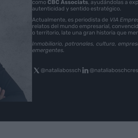
como
CBC Associats
, ayudándolas a exp
autenticidad y sentido estratégico.
Actualmente, es periodista de
VIA Empre
relatos del mundo empresarial, convencid
o territorio, late una gran historia que m
Inmobiliario, patronales, cultura, empre
emergentes.
@nataliabossch
@nataliaboschcre