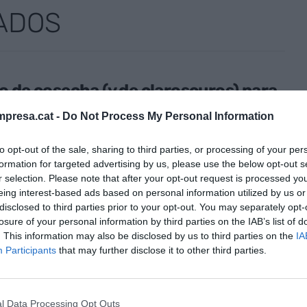
ADOS
 de cosecha (y de claroscuros) para
da de la empresa catalana
presa.cat -
Do Not Process My Personal Information
io de 2026
to opt-out of the sale, sharing to third parties, or processing of your per
formation for targeted advertising by us, please use the below opt-out s
r selection. Please note that after your opt-out request is processed y
eing interest-based ads based on personal information utilized by us or
disclosed to third parties prior to your opt-out. You may separately opt-
OS EN MOVIMIENTO
losure of your personal information by third parties on the IAB’s list of
go de sillas de la economía catalana:
. This information may also be disclosed by us to third parties on the
IA
Prat y el metro de Barcelona
Participants
that may further disclose it to other third parties.
io de 2026
l Data Processing Opt Outs