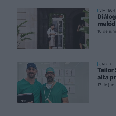
VIA TECH
Diálog
melódi
18 de jun
SALUD
Tailor
alta p
17 de jun