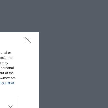
sonal or
ection to
ou may
 personal
out of the
 downstream
B’s List of