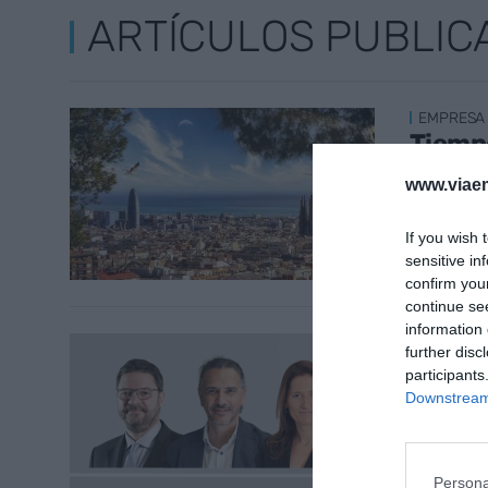
ARTÍCULOS PUBLIC
EMPRESA
Tiempo
la dia
www.viaem
27 de jun
If you wish 
sensitive in
confirm you
continue se
information 
DIRECTIV
further disc
El jue
participants
David 
Downstream 
26 de jun
Persona