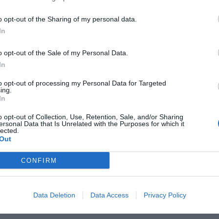
o opt-out of the Sharing of my personal data.
In
ILIDAD
an inclusivo y sostenible: ¿sí, o
o opt-out of the Sale of my Personal Data.
ía no?
In
io de 2026
to opt-out of processing my Personal Data for Targeted
ing.
In
o opt-out of Collection, Use, Retention, Sale, and/or Sharing
ersonal Data that Is Unrelated with the Purposes for which it
lected.
OS EN MOVIMIENTO
Out
go de sillas de la economía catalana:
ia en el Col·legi d’Enginyers
CONFIRM
rials
io de 2026
Data Deletion
Data Access
Privacy Policy