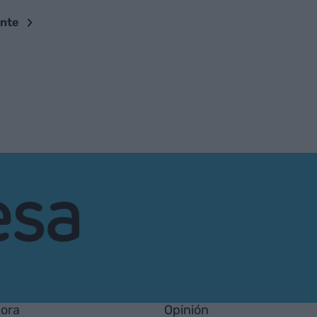
ente
hora
Opinión