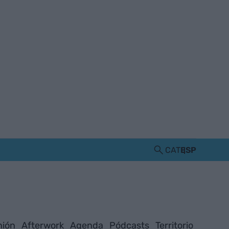
CAT
ESP
nión
Afterwork
Agenda
Pódcasts
Territorio