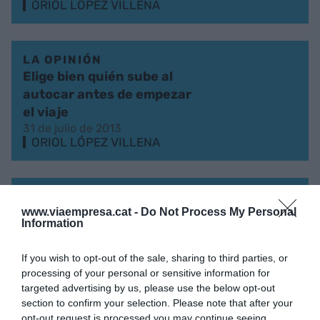
ORIOL LÓPEZ VILLENA
LA OPINIÓN
Elige bien quién sube al
autocar antes de empezar
el viaje
31 de julio de 2013
ORIOL LÓPEZ VILLENA
LA OPINIÓN
www.viaempresa.cat -
Do Not Process My Personal
La piscina del emprendedor
Information
tiene que tener agua,
aunque sea fría
If you wish to opt-out of the sale, sharing to third parties, or
19 de julio de 2013
processing of your personal or sensitive information for
ORIOL LÓPEZ VILLENA
targeted advertising by us, please use the below opt-out
section to confirm your selection. Please note that after your
opt-out request is processed you may continue seeing