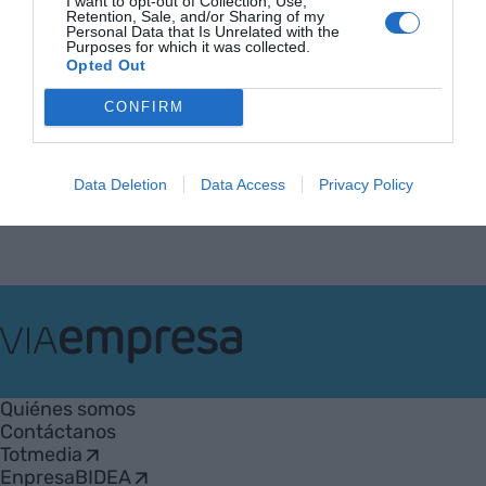
30 de mayo de 2013
I want to opt-out of Collection, Use,
Retention, Sale, and/or Sharing of my
ORIOL LÓPEZ VILLENA
Personal Data that Is Unrelated with the
Purposes for which it was collected.
Opted Out
CONFIRM
Anterior
1
…
6
7
8
9
10
Siguiente
Data Deletion
Data Access
Privacy Policy
VIA
Empresa
Quiénes somos
Contáctanos
Totmedia
EnpresaBIDEA