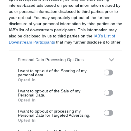
interest-based ads based on personal information utilized by
LA OPINIÓN
us or personal information disclosed to third parties prior to
Las tres claves del negocio
your opt-out. You may separately opt-out of the further
simple
disclosure of your personal information by third parties on the
3 de julio de 2013
IAB’s list of downstream participants. This information may
ORIOL LÓPEZ VILLENA
also be disclosed by us to third parties on the
IAB’s List of
Downstream Participants
that may further disclose it to other
third parties.
LA OPINIÓN
Personal Data Processing Opt Outs
Es básico planificar pero no
hacer un plan de negocio
I want to opt-out of the Sharing of my
personal data.
19 de junio de 2013
Opted In
ORIOL LÓPEZ VILLENA
I want to opt-out of the Sale of my
Personal Data.
Opted In
LA OPINIÓN
Cuál es la misión de
I want to opt-out of processing my
Personal Data for Targeted Advertising.
nuestra empresa al
Opted In
mundo?