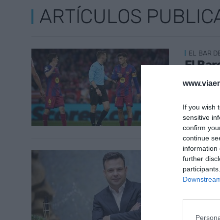
ARTÍCULOS PUBLIC
EL BAR D
El Bar
18 de abr
www.viaem
If you wish 
sensitive in
confirm you
continue se
information 
LABERINT
further disc
Audax 
participants
imperi
Downstream 
17 de abr
Persona