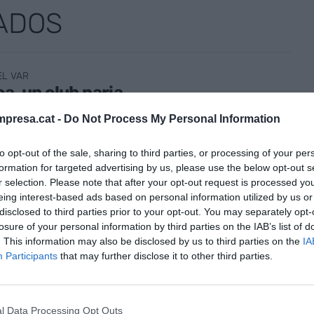
ADOS
EL VAR
ça, un club paria
il de 2026
presa.cat -
Do Not Process My Personal Information
to opt-out of the sale, sharing to third parties, or processing of your per
formation for targeted advertising by us, please use the below opt-out s
r selection. Please note that after your opt-out request is processed y
eing interest-based ads based on personal information utilized by us or
disclosed to third parties prior to your opt-out. You may separately opt-
O DE PODER
losure of your personal information by third parties on the IAB’s list of
Renovables, piedra angular de un
. This information may also be disclosed by us to third parties on the
IA
o nacido de un sueño
Participants
that may further disclose it to other third parties.
il de 2026
l Data Processing Opt Outs