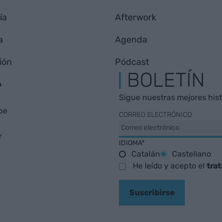
ía
Afterwork
a
Agenda
ión
Pódcast
A
BOLETÍN
Sigue nuestras mejores histo
be
CORREO ELECTRÓNICO
r
IDIOMA*
Catalán
Castellano
He leído y acepto el
tra
Suscribirse