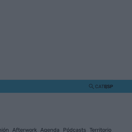
CAT
ESP
nión
Afterwork
Agenda
Pódcasts
Territorio