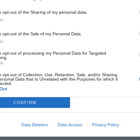
o opt-out of the Sharing of my personal data.
In
O DE PODER
 armamento, guerras internas y un
o opt-out of the Sale of my Personal Data.
conocido que vuelve
In
il de 2026
to opt-out of processing my Personal Data for Targeted
ing.
In
o opt-out of Collection, Use, Retention, Sale, and/or Sharing
ersonal Data that Is Unrelated with the Purposes for which it
lected.
EL VAR
Out
live del Real Madrid
CONFIRM
l de 2026
Data Deletion
Data Access
Privacy Policy