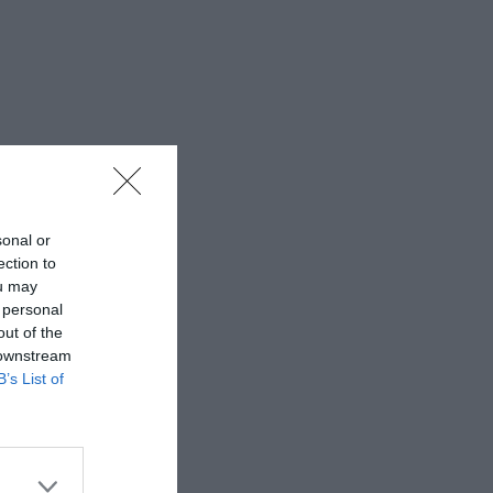
sonal or
ection to
ou may
 personal
out of the
 downstream
B’s List of