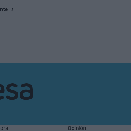
ente
hora
Opinión