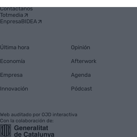
Quiénes somos
Contáctanos
Totmedia
EnpresaBIDEA
Última hora
Opinión
Economía
Afterwork
Empresa
Agenda
Innovación
Pódcast
Web auditado por OJD interactiva
Con la colaboración de: