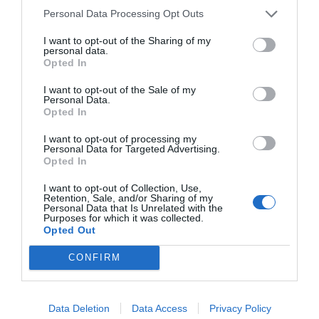
Personal Data Processing Opt Outs
LECCIONES PENDIENTES
El 'game over' de Toys "R" Us
I want to opt-out of the Sharing of my
personal data.
4 de abril de 2023
Opted In
I want to opt-out of the Sale of my
Personal Data.
Opted In
I want to opt-out of processing my
Anterior
1
2
3
4
5
Siguiente
Personal Data for Targeted Advertising.
Opted In
I want to opt-out of Collection, Use,
Retention, Sale, and/or Sharing of my
Personal Data that Is Unrelated with the
Purposes for which it was collected.
Opted Out
CONFIRM
VIA
Data Deletion
Data Access
Privacy Policy
Empresa