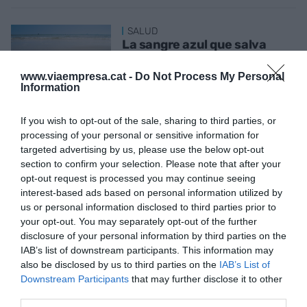
SALUD
La sangre azul que salva
vidas
23 de mayo de 2023
www.viaempresa.cat -
Do Not Process My Personal
Information
If you wish to opt-out of the sale, sharing to third parties, or
LECCIONES PENDIENTES
processing of your personal or sensitive information for
Skype, una lección de 8.500
targeted advertising by us, please use the below opt-out
millones de dólares
section to confirm your selection. Please note that after your
2 de mayo de 2023
opt-out request is processed you may continue seeing
interest-based ads based on personal information utilized by
us or personal information disclosed to third parties prior to
your opt-out. You may separately opt-out of the further
ECONOMÍA
disclosure of your personal information by third parties on the
Percebes, el manjar más
IAB’s list of downstream participants. This information may
peligroso de recolectar
also be disclosed by us to third parties on the
IAB’s List of
13 de abril de 2023
Downstream Participants
that may further disclose it to other
third parties.