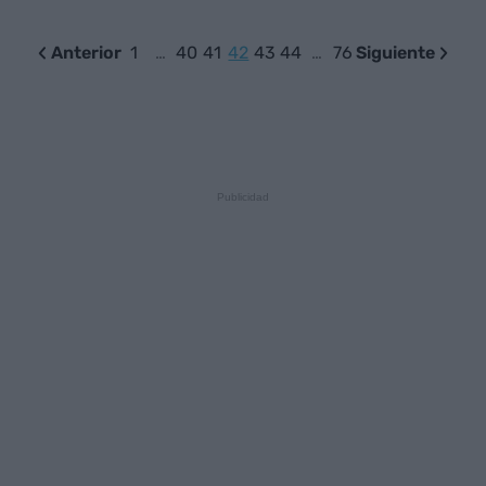
Anterior
1
…
40
41
42
43
44
…
76
Siguiente