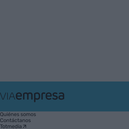
VIA
Empresa
Quiénes somos
Contáctanos
Totmedia