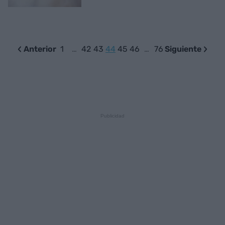
Anterior
1
…
42
43
44
45
46
…
76
Siguiente