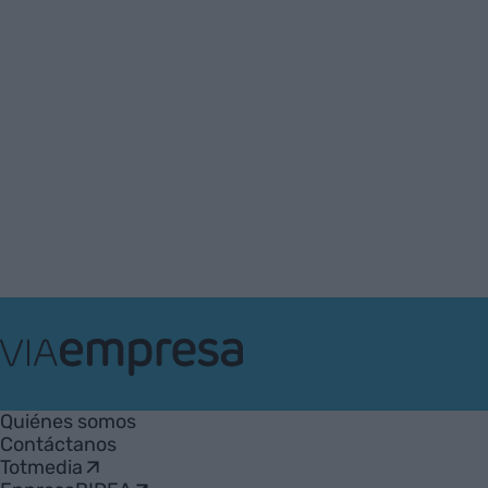
VIA
Empresa
Quiénes somos
Contáctanos
Totmedia