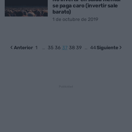
se paga caro (invertir sale
barato)
1 de octubre de 2019
Anterior
1
…
35
36
37
38
39
…
44
Siguiente