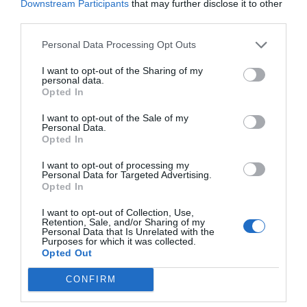
Downstream Participants
that may further disclose it to other
third parties.
"40 años haciendo hardware y ahora nos
Personal Data Processing Opt Outs
adentramos al software, innovando y ofreciendo
nuevos servicios", señaló Valls, destacando su
I want to opt-out of the Sharing of my
personal data.
apuesta por la investigación. Una innovación que
Opted In
se traduce en la investigación de nuevos
I want to opt-out of the Sale of my
productos y nuevos mercados.
Personal Data.
Opted In
El mundo del blockchain
I want to opt-out of processing my
Personal Data for Targeted Advertising.
Opted In
Marta Vallès es la confundadora de Vottun, una
I want to opt-out of Collection, Use,
startup especializada en la tecnología blockchain
Retention, Sale, and/or Sharing of my
Personal Data that Is Unrelated with the
y que ayuda a empresas a digitalizar sus procesos
Purposes for which it was collected.
para mejorar los resultados. "No nos asustemos,
Opted Out
no pensemos que esta tecnología está pensada
CONFIRM
solo para grandes empresas. Está preparada para