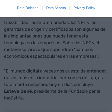
todo el mundo", aclaró.
Data Deletion
Data Access
Privacy Policy
La mejora de la cadena de suministro y la
trazabilidad, las criptomonedas, los NFT y las
garantías de origen y certificados son algunas de
las implantaciones que puede tener esta
tecnología en las empresas. Sobre los NFT y el
metaverso, prevé que supondrán "cambios
económicos espectaculares en las empresas".
"El mundo digital a veces nos cuesta de entender,
quizás más en la industria, pero no es un lujo, es
totalmente necesario hoy en día", concluyó
Esteve Gené
, presidente de la Fundació per la
Indústria.