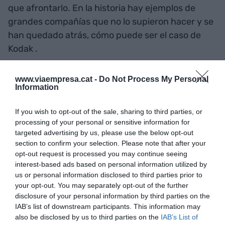
que afrontarlo. En la historia hay ejemplos de
grandes compañías que no lo supieron hacer y se
han quedado atrás, cómo puede ser el caso de
Kodak .
Las revoluciones tecnológicas
www.viaempresa.cat -
Do Not Process My Personal
Information
La jornada de la Fundació per la Indústria contó
con los casos prácticos de dos compañías que
If you wish to opt-out of the sale, sharing to third parties, or
han aprovechado la tecnología para crear y
processing of your personal or sensitive information for
targeted advertising by us, please use the below opt-out
cambiar los modelo de negocios. Una de ellas es
section to confirm your selection. Please note that after your
Premium PSU
, dedicada a la electrónica de
opt-out request is processed you may continue seeing
potencia para el ámbito industrial. Su responsable
interest-based ads based on personal information utilized by
de ventas, Ángel Valls, detalló cómo la empresa
us or personal information disclosed to third parties prior to
your opt-out. You may separately opt-out of the further
tuvo un crecimiento muy humilde a los 80 y 90 y
disclosure of your personal information by third parties on the
que, gracias a la innovación, se multiplicó a partir
IAB’s list of downstream participants. This information may
del 2000.
also be disclosed by us to third parties on the
IAB’s List of