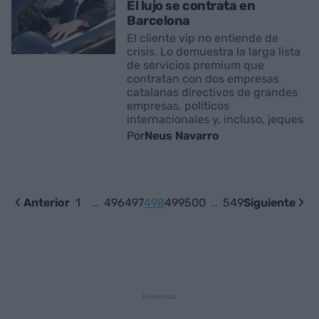
El lujo se contrata en
Barcelona
El cliente vip no entiende de
crisis. Lo demuestra la larga lista
de servicios premium que
contratan con dos empresas
catalanas directivos de grandes
empresas, políticos
internacionales y, incluso, jeques
Por
Neus Navarro
Anterior
1
…
496
497
498
499
500
…
549
Siguiente