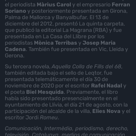
el periodista
Màrius Carol
y el empresario
Ferran
Soriano
y posteriormente presentada en Girona,
Palma de Mallorca y Banyalbufar. El 13 de
diciembre del 2012, presentó La quinta carpeta,
que publicó la editorial La Magrana (RBA) y fue
presentada en La Casa del Llibre por los
periodistas
Mònica Terribas
y
Josep Maria
Cadena
. También fue presentada en Vic, Lleida y
Gerona.
Su tercera novela,
Aquella Colla de Fills del 68
,
también editada bajo el sello de Leqtor, fue
presentada telemáticamente el día 30 de
noviembre de 2020 por el escritor
Rafel Nadal
y
el poeta
Biel Mesquida
. Previamente, el libro
había sido presentado presencialmente en el
ayuntamiento de Llívia, el día 21 de agosto, con la
participación del alcalde de la villa,
Elies Nova
y el
escritor Jordi
Romeu
.
Comunicación, Intermèdia, periodismo, derecho,
televisión, Catalunya, medios de comunicación