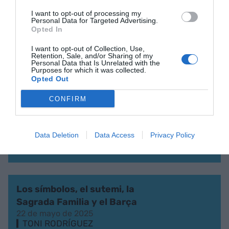
LA OPINIÓN
I want to opt-out of processing my
Ramon Gener, la
Personal Data for Targeted Advertising.
comunicación y la duquesa
Opted In
de Cardona
I want to opt-out of Collection, Use,
18 de junio de 2025
Retention, Sale, and/or Sharing of my
TONI RODRÍGUEZ
Personal Data that Is Unrelated with the
Purposes for which it was collected.
Opted Out
CONFIRM
LA OPINIÓN
Sala i Martin, el Rey Midas y
la inteligencia artificial
Data Deletion
Data Access
Privacy Policy
6 de junio de 2025
TONI RODRÍGUEZ
Los símbolos, el sutemi, la
Sagrada Familia y el Barça
22 de mayo de 2025
TONI RODRÍGUEZ