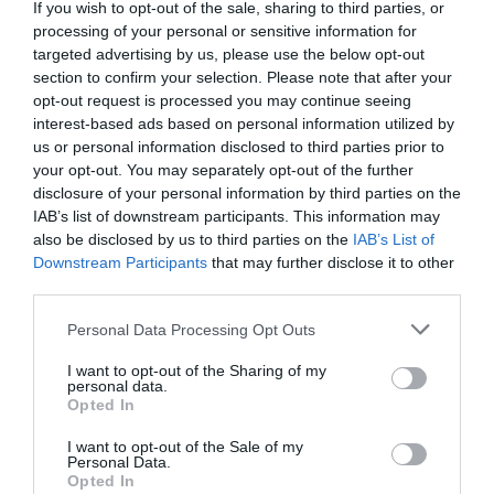
If you wish to opt-out of the sale, sharing to third parties, or
processing of your personal or sensitive information for
ARTÍCULOS PUBLICADOS
targeted advertising by us, please use the below opt-out
section to confirm your selection. Please note that after your
opt-out request is processed you may continue seeing
LA OPINIÓN
interest-based ads based on personal information utilized by
Los gigantes de la escena
us or personal information disclosed to third parties prior to
barcelonesa
your opt-out. You may separately opt-out of the further
19 de julio de 2025
disclosure of your personal information by third parties on the
TONI RODRÍGUEZ
IAB’s list of downstream participants. This information may
also be disclosed by us to third parties on the
IAB’s List of
Downstream Participants
that may further disclose it to other
third parties.
LA OPINIÓN
Primera presidenta para un
Personal Data Processing Opt Outs
club de opinión creado por
cuatro jóvenes inquietos
I want to opt-out of the Sharing of my
personal data.
5 de julio de 2025
Opted In
TONI RODRÍGUEZ
I want to opt-out of the Sale of my
Personal Data.
Opted In