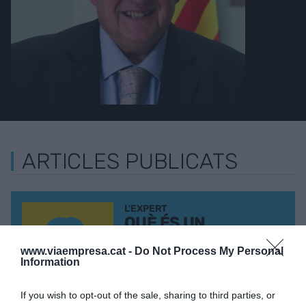
ARTICLES PUBLICATS
L'EXPERT
QUÈ ÉS UN
AUTÒNOM
DEPENDENT?
www.viaempresa.cat -
Do Not Process My Personal
Information
11 de maig de 2016
If you wish to opt-out of the sale, sharing to third parties, or