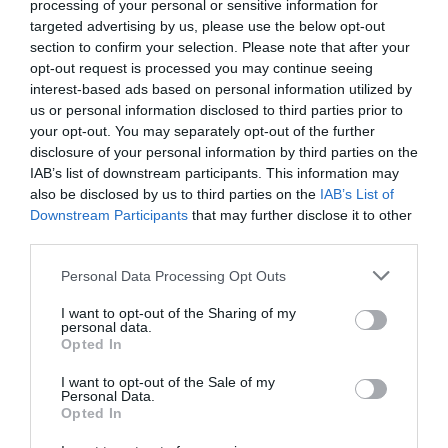
processing of your personal or sensitive information for
targeted advertising by us, please use the below opt-out
L'OPINIÓ
section to confirm your selection. Please note that after your
opt-out request is processed you may continue seeing
Col·legis professionals,
interest-based ads based on personal information utilized by
corporacions de servei
us or personal information disclosed to third parties prior to
públic
your opt-out. You may separately opt-out of the further
27 de gener de 2016
disclosure of your personal information by third parties on the
JORDI FABRELLAS
IAB’s list of downstream participants. This information may
also be disclosed by us to third parties on the
IAB’s List of
Downstream Participants
that may further disclose it to other
third parties.
Anterior
1
2
Següent
Personal Data Processing Opt Outs
I want to opt-out of the Sharing of my
personal data.
Opted In
I want to opt-out of the Sale of my
Personal Data.
Opted In