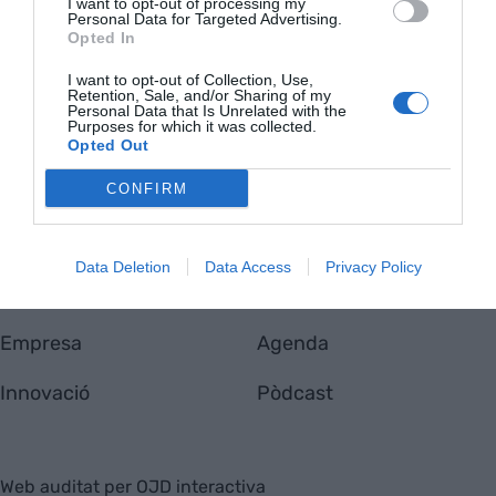
I want to opt-out of processing my
Personal Data for Targeted Advertising.
Opted In
VIA
Empresa
Qui som
I want to opt-out of Collection, Use,
Retention, Sale, and/or Sharing of my
Contacta'ns
Personal Data that Is Unrelated with the
Totmedia
Purposes for which it was collected.
Opted Out
EnpresaBIDEA
CONFIRM
Última Hora
Opinió
Data Deletion
Data Access
Privacy Policy
Economia
Afterwork
Empresa
Agenda
Innovació
Pòdcast
Web auditat per OJD interactiva