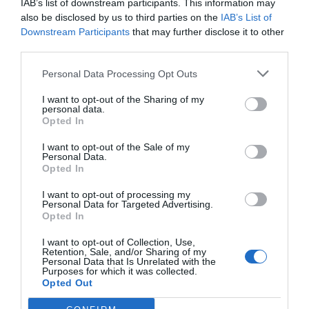
IAB’s list of downstream participants. This information may
also be disclosed by us to third parties on the
IAB’s List of
L'OPINIÓ
Downstream Participants
that may further disclose it to other
Emprenedoria a l'empresa
third parties.
familiar: renovar-se o morir
29 de juny de 2018
Personal Data Processing Opt Outs
JORDI TARRAGONA
I want to opt-out of the Sharing of my
personal data.
Opted In
L'OPINIÓ
I want to opt-out of the Sale of my
Lleis empresarials (II)
Personal Data.
Opted In
12 de juny de 2018
JORDI TARRAGONA
I want to opt-out of processing my
Personal Data for Targeted Advertising.
Opted In
I want to opt-out of Collection, Use,
Retention, Sale, and/or Sharing of my
Personal Data that Is Unrelated with the
Anterior
1
…
23
24
25
26
27
28
Següent
Purposes for which it was collected.
Opted Out