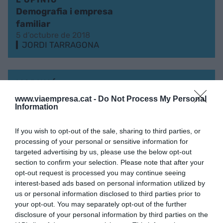
Demografia i empresa
familiar
5 d’octubre de 2018
JORDI TARRAGONA
L'OPINIÓ
El ritme de l'empresa
www.viaempresa.cat -
Do Not Process My Personal
familiar
Information
14 de setembre de 2018
JORDI TARRAGONA
If you wish to opt-out of the sale, sharing to third parties, or
processing of your personal or sensitive information for
targeted advertising by us, please use the below opt-out
section to confirm your selection. Please note that after your
L'OPINIÓ
opt-out request is processed you may continue seeing
Consumidor bipolar
interest-based ads based on personal information utilized by
9 de juliol de 2018
us or personal information disclosed to third parties prior to
JORDI TARRAGONA
your opt-out. You may separately opt-out of the further
disclosure of your personal information by third parties on the