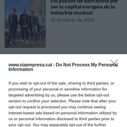
Els passos de Barcelona per
ser la capital europea de la
indústria musical
16 de febrer de 2023
EMPRESA
www.viaempresa.cat -
Do Not Process My Personal
Information
Mantequerías Pirenaicas i
hamburgueses premium,
aposta gourmet de la 'upper
If you wish to opt-out of the sale, sharing to third parties, or
Diagonal'
processing of your personal or sensitive information for
14 de febrer de 2023
targeted advertising by us, please use the below opt-out
section to confirm your selection. Please note that after your
opt-out request is processed you may continue seeing
interest-based ads based on personal information utilized by
RÀNQUING
us or personal information disclosed to third parties prior to
Les universitats més ben
your opt-out. You may separately opt-out of the further
valorades: guanya Barcelona