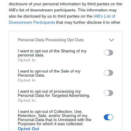
disclosure of your personal information by third parties on the
o Madrid?
IAB’s list of downstream participants. This information may
13 de febrer de 2023
also be disclosed by us to third parties on the
IAB’s List of
Downstream Participants
that may further disclose it to other
third parties.
AFTERWORK
"Les pimes han d'estar en el
Personal Data Processing Opt Outs
diàleg social"
I want to opt-out of the Sharing of my
12 de febrer de 2023
personal data.
Opted In
I want to opt-out of the Sale of my
Personal Data.
RÀNQUING
Opted In
McDonald’s o Burger King,
quina marca té més
I want to opt-out of processing my
restaurants?
Personal Data for Targeted Advertising.
Opted In
6 de febrer de 2023
I want to opt-out of Collection, Use,
Retention, Sale, and/or Sharing of my
Personal Data that Is Unrelated with the
Purposes for which it was collected.
Opted Out
Anterior
1
…
6
7
8
9
10
…
25
Següent