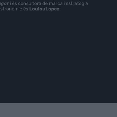
regat
i és consultora de marca i estratègia
stronòmic és
LoulouLopez
.