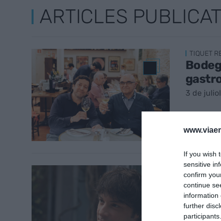
ARTICLES PUBLICA
TIQUET 
Bodega
gastro
3 de juli
www.viaem
If you wish 
sensitive in
TIQUET 
confirm you
Sis xe
continue se
28 de ma
information 
further disc
participants