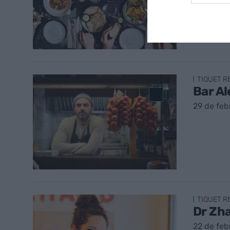
TIQUET 
Bar Al
29 de feb
TIQUET 
Dr Zha
22 de feb