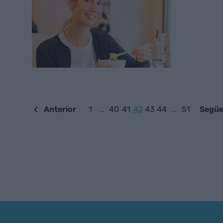
Anterior
1
…
40
41
42
43
44
…
51
Següe