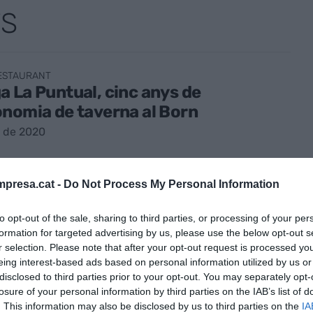
TS
RESTAURANT
 La Puntual, cinc anys de
nomia de taverna al Born
ol de 2020
presa.cat -
Do Not Process My Personal Information
to opt-out of the sale, sharing to third parties, or processing of your per
formation for targeted advertising by us, please use the below opt-out s
RESTAURANT
r selection. Please note that after your opt-out request is processed y
fs que donen sabor a la quarantena
eing interest-based ads based on personal information utilized by us or
rç de 2020
disclosed to third parties prior to your opt-out. You may separately opt-
losure of your personal information by third parties on the IAB’s list of
. This information may also be disclosed by us to third parties on the
IA