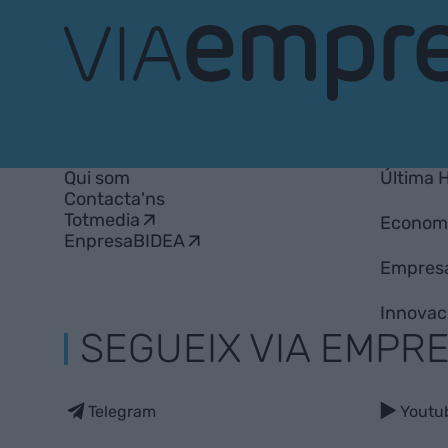
VIA
Empresa
Qui som
Última 
Contacta'ns
Totmedia
Econom
EnpresaBIDEA
Empres
Innovac
SEGUEIX VIA EMPR
Telegram
Youtu