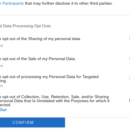
Participants
that may further disclose it to other third parties.
l Data Processing Opt Outs
RESTAURANT
o opt-out of the Sharing of my personal data.
aris de grans xefs per a temps de
In
avirus
o opt-out of the Sale of my Personal Data.
rç de 2020
In
to opt-out of processing my Personal Data for Targeted
ing.
In
o opt-out of Collection, Use, Retention, Sale, and/or Sharing
ersonal Data that Is Unrelated with the Purposes for which it
lected.
RESTAURANT
Out
e, un 'bar à manger' on tot no és
ès
CONFIRM
ç de 2020