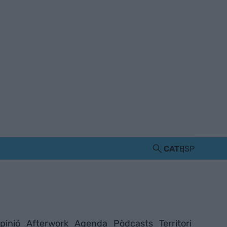
CAT
ESP
pinió
Afterwork
Agenda
Pòdcasts
Territori