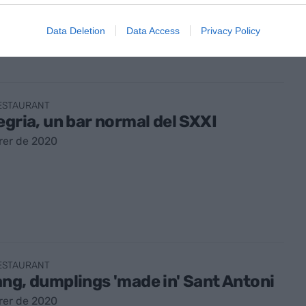
Data Deletion
Data Access
Privacy Policy
RESTAURANT
egria, un bar normal del SXXI
rer de 2020
RESTAURANT
ng, dumplings 'made in' Sant Antoni
rer de 2020