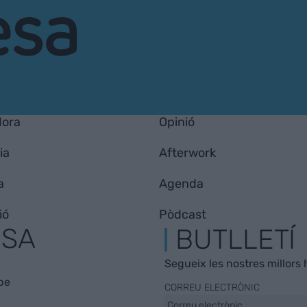
Hora
Opinió
ia
Afterwork
a
Agenda
ió
Pòdcast
ESA
BUTLLETÍ
Segueix les nostres millors h
be
CORREU ELECTRÒNIC