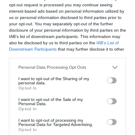
opt-out request is processed you may continue seeing
interest-based ads based on personal information utilized by
us or personal information disclosed to third parties prior to
your opt-out. You may separately opt-out of the further
disclosure of your personal information by third parties on the
CATALUNYA CENTRAL
Què demanen les pimes de
IAB’s list of downstream participants. This information may
l'Anoia i el Penedès?
also be disclosed by us to third parties on the
IAB’s List of
Downstream Participants
that may further disclose it to other
19 de maig de 2015
third parties.
Personal Data Processing Opt Outs
I want to opt-out of the Sharing of my
personal data.
Opted In
CATALUNYA CENTRAL
Receptes per sortir de la crisi:
I want to opt-out of the Sale of my
quatre casos d'èxit a l'Anoia
Personal Data.
Opted In
29 d’abril de 2015
I want to opt-out of processing my
Personal Data for Targeted Advertising.
Opted In
ANOIA