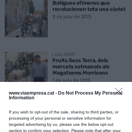
Botigues efímeres que
revolucionen tota una ciutat
3 de juny de 2015
CAS D'ÈXIT
Fruits Secs Torra, dels
mercats setmanals als
Magatzems Morrisons
1 de juny de 2015
www.viaempresa.cat -
Do Not Process My Personal
Information
VALORS D'EMPRESA
Més enllà dels dividends
If you wish to opt-out of the sale, sharing to third parties, or
econòmics
processing of your personal or sensitive information for
26 de maig de 2015
targeted advertising by us, please use the below opt-out
section to confirm your selection. Please note that after your