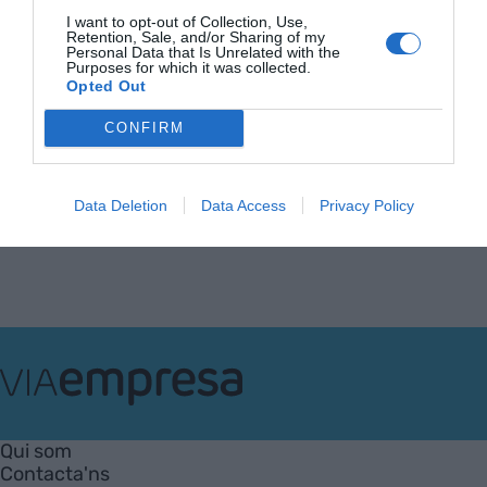
Quan l'empresa cerca un
I want to opt-out of Collection, Use,
Retention, Sale, and/or Sharing of my
treballador que no troba
Personal Data that Is Unrelated with the
21 d’abril de 2015
Purposes for which it was collected.
Opted Out
CONFIRM
Anterior
1
2
3
4
5
Següent
Data Deletion
Data Access
Privacy Policy
VIA
Empresa
Qui som
Contacta'ns