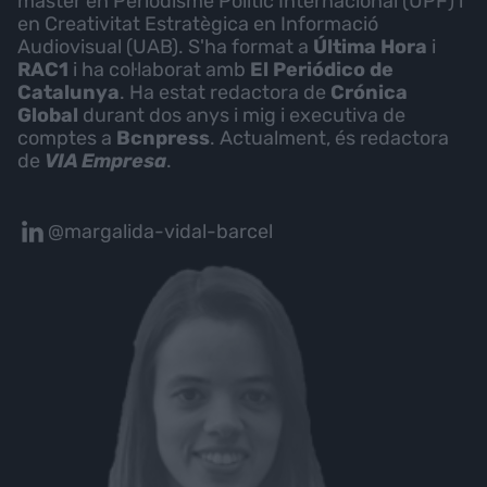
màster en Periodisme Polític Internacional (UPF) i
en Creativitat Estratègica en Informació
Audiovisual (UAB). S'ha format a
Última Hora
i
RAC1
i ha col·laborat amb
El Periódico de
Catalunya
. Ha estat redactora de
Crónica
Global
durant dos anys i mig i executiva de
comptes a
Bcnpress
. Actualment, és redactora
de
VIA Empresa
.
@margalida-vidal-barcel