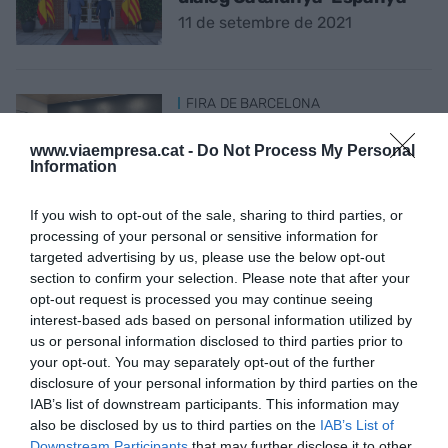
11 de setembre de 2021
FIRA DE BARCELONA
La indústria torna a la Fira,
quatre anys després
www.viaempresa.cat -
Do Not Process My Personal
Information
8 de setembre de 2021
If you wish to opt-out of the sale, sharing to third parties, or
processing of your personal or sensitive information for
targeted advertising by us, please use the below opt-out
INNOVACIÓ
section to confirm your selection. Please note that after your
Construir un edifici fusta a
opt-out request is processed you may continue seeing
fusta
interest-based ads based on personal information utilized by
8 de setembre de 2021
us or personal information disclosed to third parties prior to
your opt-out. You may separately opt-out of the further
disclosure of your personal information by third parties on the
IAB’s list of downstream participants. This information may
SALUT
El negoci dels animals per a
also be disclosed by us to third parties on the
IAB’s List of
Downstream Participants
that may further disclose it to other