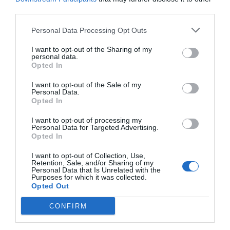
recerca mèdica
third parties.
6 de setembre de 2021
Personal Data Processing Opt Outs
I want to opt-out of the Sharing of my
personal data.
A PEU DE PÀGINA
Opted In
“No vull pagar”... més que
Espanya
I want to opt-out of the Sale of my
Personal Data.
4 de setembre de 2021
Opted In
I want to opt-out of processing my
Personal Data for Targeted Advertising.
Opted In
Anterior
1
…
5
6
7
8
9
…
43
Següent
I want to opt-out of Collection, Use,
Retention, Sale, and/or Sharing of my
Personal Data that Is Unrelated with the
Purposes for which it was collected.
Opted Out
CONFIRM