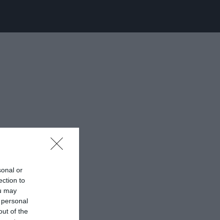
sonal or
ection to
ou may
 personal
out of the