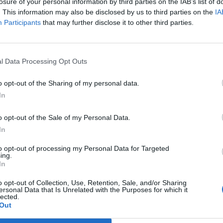
losure of your personal information by third parties on the IAB’s list of
IRUS
. This information may also be disclosed by us to third parties on the
IA
 millors bars del món (dos són a
Participants
that may further disclose it to other third parties.
lona)
vembre de 2020
l Data Processing Opt Outs
o opt-out of the Sharing of my personal data.
In
IRUS
o opt-out of the Sale of my Personal Data.
ies d’atur, perill d’impostos
In
vembre de 2020
to opt-out of processing my Personal Data for Targeted
ing.
In
o opt-out of Collection, Use, Retention, Sale, and/or Sharing
ersonal Data that Is Unrelated with the Purposes for which it
lected.
Out