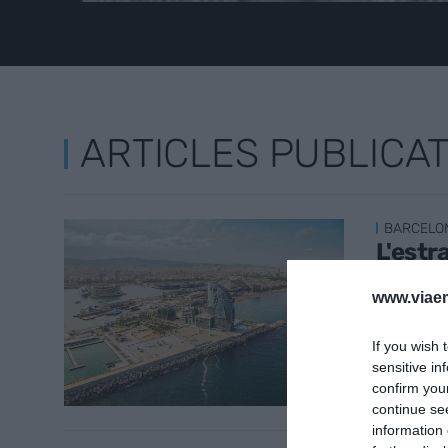
ARTICLES PUBLICA
BARCELO
L'estr
de Ba
www.viaem
16 de no
If you wish 
sensitive in
confirm you
continue se
information 