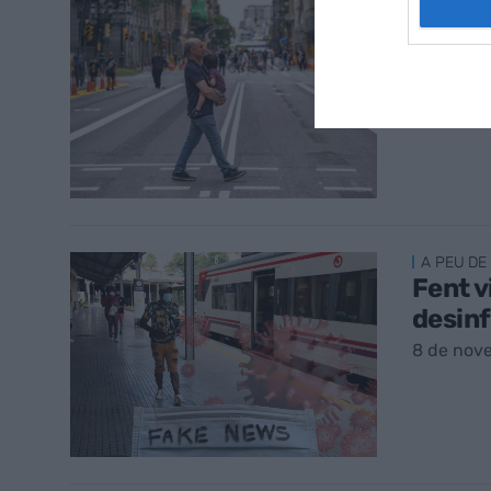
CORONAV
El des
repte
12 de no
A PEU DE
Fent vi
desin
8 de nov