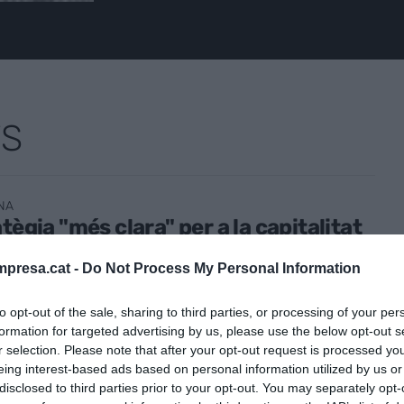
TS
NA
atègia "més clara" per a la capitalitat
rcelona
presa.cat -
Do Not Process My Personal Information
vembre de 2020
to opt-out of the sale, sharing to third parties, or processing of your per
formation for targeted advertising by us, please use the below opt-out s
r selection. Please note that after your opt-out request is processed y
eing interest-based ads based on personal information utilized by us or
disclosed to third parties prior to your opt-out. You may separately opt-