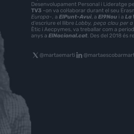
Desenvolupament Personal i Lideratge per
TV3
-on va col·laborar durant el seu Er
Europa-
,
a
ElPunt-Avui
, a
El9Nou
i a
La 
d'escriure el llibre
Lobby, peça clau per a
Ètic i Aecpymes, va treballar com a perio
anys a
ElNacional.cat
. Des del 2018 és 
@martaemarti
@martaescobarmart