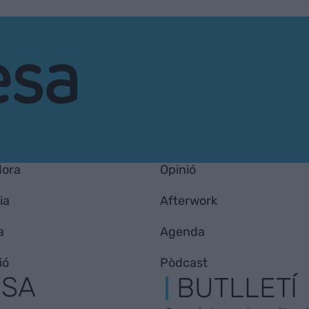
Hora
Opinió
ia
Afterwork
a
Agenda
ió
Pòdcast
ESA
BUTLLETÍ