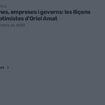
IRUS
es, empreses i governs: les lliçons
timistes d'Oriol Amat
embre de 2020
nt