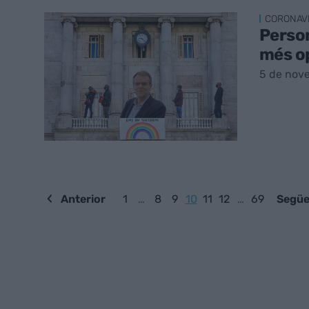
CORONAV
Person
més op
5 de nov
Anterior
1
…
8
9
10
11
12
…
69
Següe