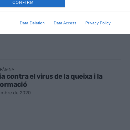
IRUS
CONFIRM
ig d'una nova mobilitat (però amb
s confusos)
Data Deletion
Data Access
Privacy Policy
vembre de 2020
 PÀGINA
a contra el virus de la queixa i la
formació
embre de 2020