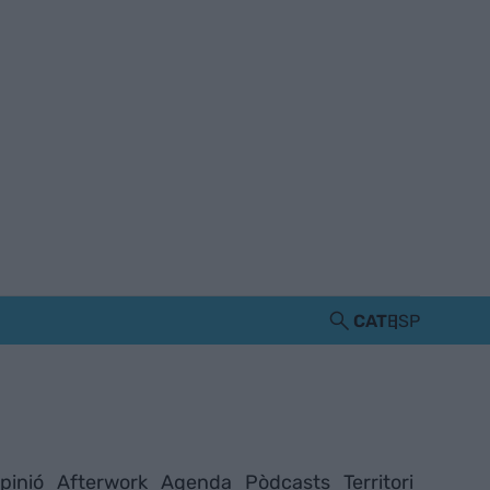
CAT
ESP
pinió
Afterwork
Agenda
Pòdcasts
Territori