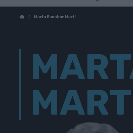
Marta Escobar Martí
MART
MART