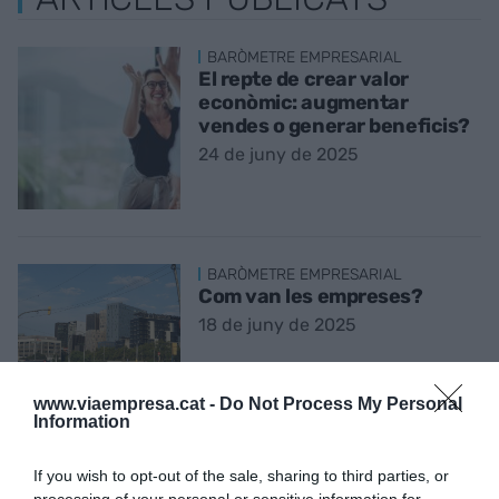
BARÒMETRE EMPRESARIAL
El repte de crear valor
econòmic: augmentar
vendes o generar beneficis?
24 de juny de 2025
BARÒMETRE EMPRESARIAL
Com van les empreses?
18 de juny de 2025
www.viaempresa.cat -
Do Not Process My Personal
Information
L'ANÀLISI
Més enllà de la incertesa:
If you wish to opt-out of the sale, sharing to third parties, or
liderar amb sentit en temps