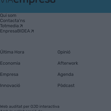
VIA
Empresa
Qui som
Contacta'ns
Totmedia
EnpresaBIDEA
Última Hora
Opinió
Economia
Afterwork
Empresa
Agenda
Innovació
Pòdcast
Web auditat per OJD interactiva