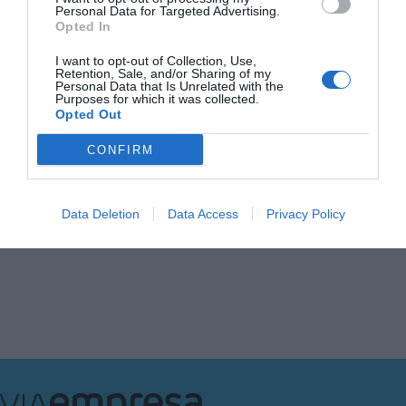
Personal Data for Targeted Advertising.
Opted In
INTERNACIONAL
L'hora d’Europa davant els
I want to opt-out of Collection, Use,
Retention, Sale, and/or Sharing of my
aranzels de Trump
Personal Data that Is Unrelated with the
8 d’abril de 2025
Purposes for which it was collected.
Opted Out
CONFIRM
Data Deletion
Data Access
Privacy Policy
Anterior
1
…
5
6
7
8
9
…
28
Següent