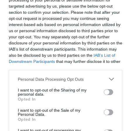
processing of your personal or sensitive information for
complexos
targeted advertising by us, please use the below opt-out
11 de juny de 2025
section to confirm your selection. Please note that after your
opt-out request is processed you may continue seeing
interest-based ads based on personal information utilized by
us or personal information disclosed to third parties prior to
your opt-out. You may separately opt-out of the further
L'ANÀLISI
disclosure of your personal information by third parties on the
L'economia de plata: una
IAB’s list of downstream participants. This information may
gran oportunitat de
also be disclosed by us to third parties on the
IAB’s List of
creixement
Downstream Participants
that may further disclose it to other
29 de maig de 2025
third parties.
Personal Data Processing Opt Outs
L'ANÀLISI
I want to opt-out of the Sharing of my
Més PIB, menys benestar
personal data.
Opted In
1 de maig de 2025
I want to opt-out of the Sale of my
Personal Data.
Opted In
I want to opt-out of processing my