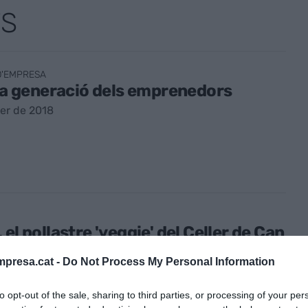
TS
D'EMPRESA
 la generació dels emprenedors
er de 2018
 el pollastre 'veggie' del Celler de Can
presa.cat -
Do Not Process My Personal Information
er de 2018
to opt-out of the sale, sharing to third parties, or processing of your per