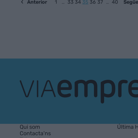
Anterior
1
…
33
34
35
36
37
…
40
Següe
VIA
Empresa
Qui som
Última 
Contacta'ns