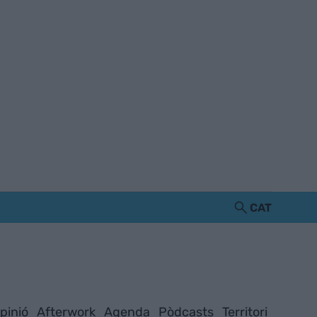
CAT
pinió
Afterwork
Agenda
Pòdcasts
Territori