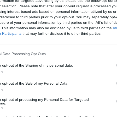
formation for targeted advertising by us, please use the below opt-out s
r selection. Please note that after your opt-out request is processed y
eing interest-based ads based on personal information utilized by us or
disclosed to third parties prior to your opt-out. You may separately opt-
losure of your personal information by third parties on the IAB’s list of
. This information may also be disclosed by us to third parties on the
IA
Participants
that may further disclose it to other third parties.
is d'Orient s’apunten al DIY
r de 2018
l Data Processing Opt Outs
o opt-out of the Sharing of my personal data.
In
o opt-out of the Sale of my Personal Data.
In
A
to opt-out of processing my Personal Data for Targeted
oci de la neu es fon
ing.
In
r de 2018