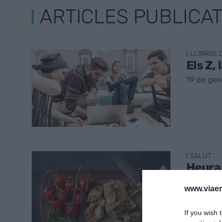
ARTICLES PUBLICA
LLIBRES 
Els Z,
19 de gen
SALUT
Heura,
Roca
www.viaem
17 de gen
If you wish 