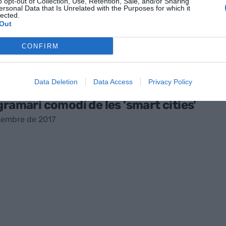
o opt-out of Collection, Use, Retention, Sale, and/or Sharing
ersonal Data that Is Unrelated with the Purposes for which it
lected.
Out
CONFIRM
Data Deletion
Data Access
Privacy Policy
, UNA EMPRESA
gramari comodí de les 'smart cities'
sembre de 2017