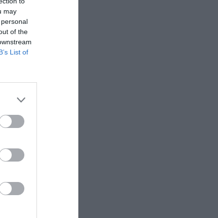
ection to
ou may
 personal
out of the
 downstream
B’s List of