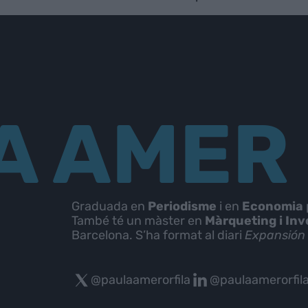
A AMER
Graduada en
Periodisme
i en
Economia
També té un màster en
Màrqueting i Inv
Barcelona. S’ha format al diari
Expansió
@paulaamerorfila
@paulaamerorfil