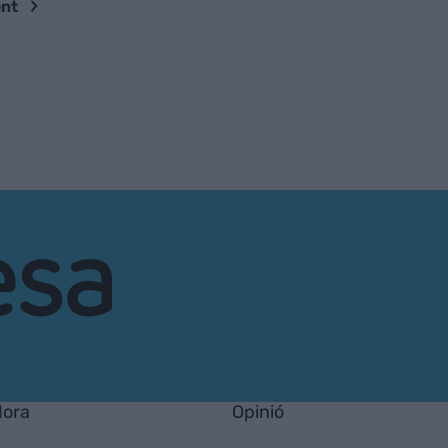
nt
Hora
Opinió