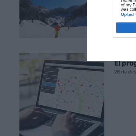
I want t
of my P
was col
Opted 
UNA IDEA
El pro
28 de de