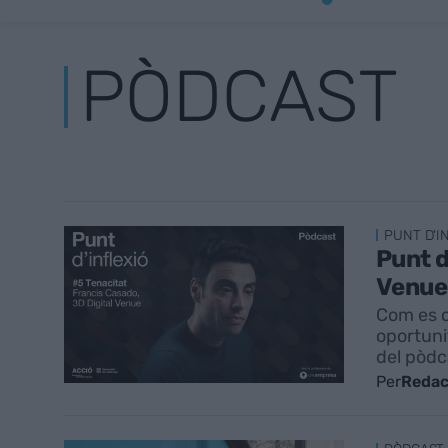
PÒDCAST
PUNT D'I
Punt d
Venue
Com es c
oportuni
del pòdc
Per
Redac