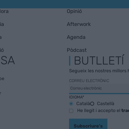
Hora
Opinió
ia
Afterwork
a
Agenda
ió
Pòdcast
ESA
BUTLLETÍ
Segueix les nostres millors h
be
CORREU ELECTRÒNIC
r
IDIOMA*
Català
Castellà
He llegit i accepto el
tra
Subscriure's