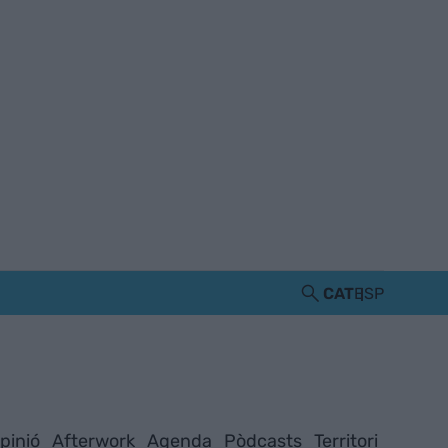
CAT
ESP
pinió
Afterwork
Agenda
Pòdcasts
Territori