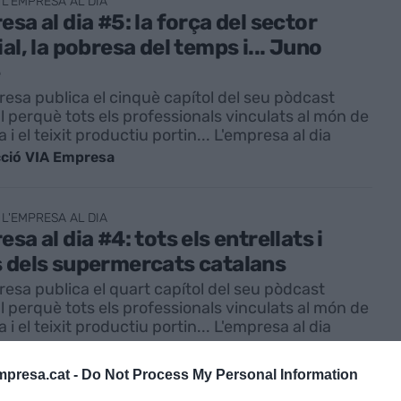
 L'EMPRESA AL DIA
esa al dia #5: la força del sector
ial, la pobresa del temps i... Juno
esa publica el cinquè capítol del seu pòdcast
 perquè tots els professionals vinculats al món de
 i el teixit productiu portin... L'empresa al dia
ció VIA Empresa
 L'EMPRESA AL DIA
esa al dia #4: tots els entrellats i
 dels supermercats catalans
esa publica el quart capítol del seu pòdcast
 perquè tots els professionals vinculats al món de
 i el teixit productiu portin... L'empresa al dia
ció VIA Empresa
presa.cat -
Do Not Process My Personal Information