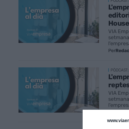
PÒDCAST:
L'empr
editor
House
VIA Empr
setmanal
l'empresa
Per
Redac
PÒDCAST:
L'empr
reptes
VIA Empr
setmanal
l'empresa
Per
Redac
www.viaem