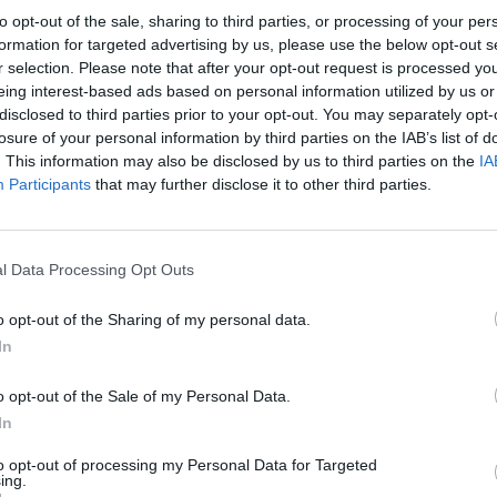
NFLEXIÓ
to opt-out of the sale, sharing to third parties, or processing of your per
'inflexió #4: (Tenir) focus. Amb Sara
formation for targeted advertising by us, please use the below opt-out s
de Bellapart
r selection. Please note that after your opt-out request is processed y
eing interest-based ads based on personal information utilized by us or
és important prendre decisions? La
disclosed to third parties prior to your opt-out. You may separately opt-
onalització a través de Bellapart en el 4t capítol
losure of your personal information by third parties on the IAB’s list of
st 'Punt d'inflexió'
. This information may also be disclosed by us to third parties on the
IA
ció VIA Empresa
Participants
that may further disclose it to other third parties.
 L'EMPRESA AL DIA
sa al dia #3: indústria, Puig i... la
l Data Processing Opt Outs
yina blaugrana
o opt-out of the Sharing of my personal data.
esa publica el tercer capítol del seu pòdcast
In
 perquè tots els professionals vinculats al món de
 i el teixit productiu portin... L'empresa al dia
o opt-out of the Sale of my Personal Data.
ció VIA Empresa
In
to opt-out of processing my Personal Data for Targeted
ing.