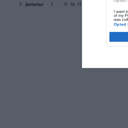
Opted 
Anterior
1
…
9
10
11
12
13
Següent
I want t
of my P
was col
Opted 