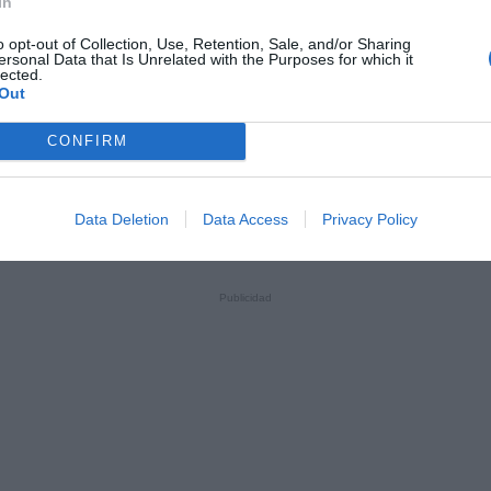
In
o opt-out of Collection, Use, Retention, Sale, and/or Sharing
ersonal Data that Is Unrelated with the Purposes for which it
lected.
Out
CONFIRM
Data Deletion
Data Access
Privacy Policy