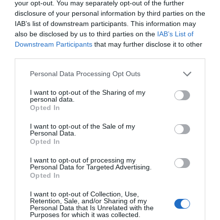
your opt-out. You may separately opt-out of the further
INNOVACIÓ
disclosure of your personal information by third parties on the
50 Cent: milionari per omissió
IAB’s list of downstream participants. This information may
29 de gener de 2018
also be disclosed by us to third parties on the
IAB’s List of
Downstream Participants
that may further disclose it to other
third parties.
Personal Data Processing Opt Outs
INNOVACIÓ
Hawaii, míssils, usabilitat i
I want to opt-out of the Sharing of my
porno
personal data.
Opted In
19 de gener de 2018
I want to opt-out of the Sale of my
Personal Data.
Opted In
INNOVACIÓ
I want to opt-out of processing my
Meltdown i Spectre, el punt
Personal Data for Targeted Advertising.
feble dels processadors
Opted In
16 de gener de 2018
I want to opt-out of Collection, Use,
Retention, Sale, and/or Sharing of my
Personal Data that Is Unrelated with the
Purposes for which it was collected.