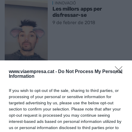
INNOVACIÓ
Les millors apps per
disfressar-se
9 de febrer de 2018
www.viaempresa.cat -
Do Not Process My Personal
Information
If you wish to opt-out of the sale, sharing to third parties, or
INNOVACIÓ
processing of your personal or sensitive information for
Com evitar que llegeixin els
targeted advertising by us, please use the below opt-out
nostres missatges
section to confirm your selection. Please note that after your
2 de febrer de 2018
opt-out request is processed you may continue seeing
interest-based ads based on personal information utilized by
us or personal information disclosed to third parties prior to