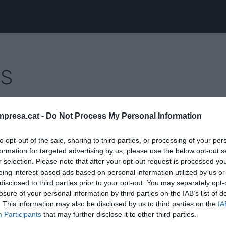
TS
A
presa.cat -
Do Not Process My Personal Information
a't la data: 30 d'octubre. Com
eix Catalunya en el món actual?
to opt-out of the sale, sharing to third parties, or processing of your per
formation for targeted advertising by us, please use the below opt-out s
re de 2025
r selection. Please note that after your opt-out request is processed y
eing interest-based ads based on personal information utilized by us or
disclosed to third parties prior to your opt-out. You may separately opt-
losure of your personal information by third parties on the IAB’s list of
. This information may also be disclosed by us to third parties on the
IA
Participants
that may further disclose it to other third parties.
S EN MOVIMENT