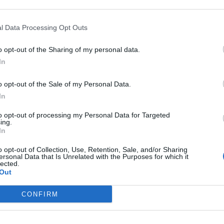
 de cadires de l'economia catalana:
imers fitxatges de tardor "estel·lars"
l Data Processing Opt Outs
tembre de 2025
o opt-out of the Sharing of my personal data.
In
o opt-out of the Sale of my Personal Data.
In
S EN MOVIMENT
 de cadires de l'economia catalana: els
to opt-out of processing my Personal Data for Targeted
aments s'estenen al món
ing.
In
sitari
o opt-out of Collection, Use, Retention, Sale, and/or Sharing
tembre de 2025
ersonal Data that Is Unrelated with the Purposes for which it
lected.
Out
CONFIRM
S EN MOVIMENT
 de cadires de l'economia catalana: el