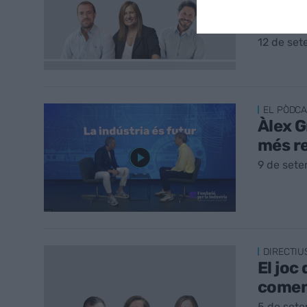
Gremi 
presi
12 de se
EL PÒDCA
Àlex G
més re
9 de set
DIRECTIU
El joc
començ
5 de set