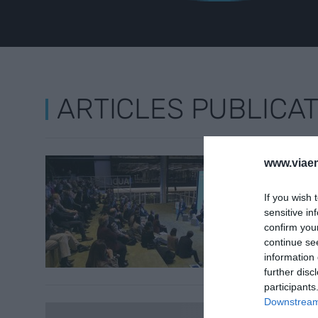
ARTICLES PUBLICA
ECONOMI
www.viaem
Reserv
compet
If you wish 
sensitive in
7 d’octub
confirm you
continue se
information 
further disc
participants
Downstream 
DIRECTIU