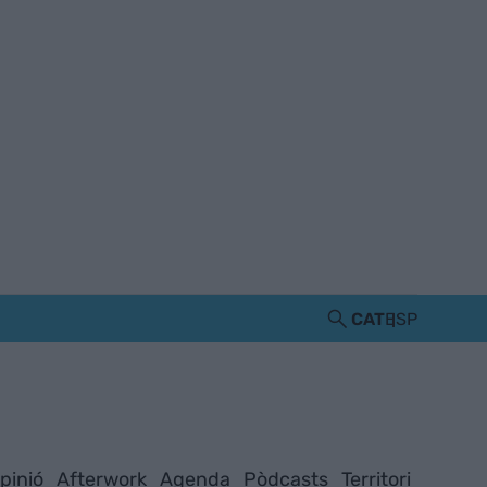
CAT
ESP
pinió
Afterwork
Agenda
Pòdcasts
Territori