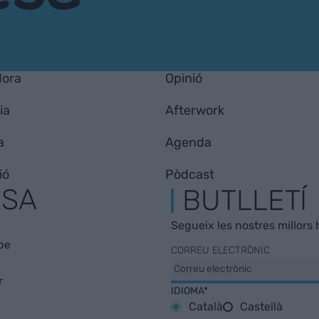
Hora
Opinió
ia
Afterwork
a
Agenda
ió
Pòdcast
ESA
BUTLLETÍ
Segueix les nostres millors h
be
CORREU ELECTRÒNIC
r
IDIOMA*
Català
Castellà