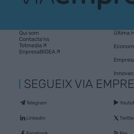
VIA
Empresa
Qui som
Última 
Contacta'ns
Totmedia
Econom
EnpresaBIDEA
Empres
Innovac
SEGUEIX VIA EMPR
Telegram
Youtu
Linkedin
Twitte
Facebook
Rss