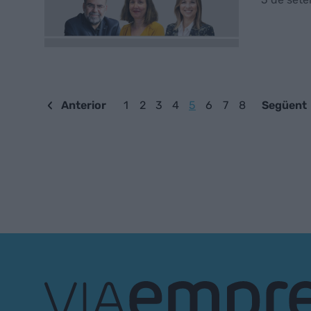
Anterior
1
2
3
4
5
6
7
8
Següent