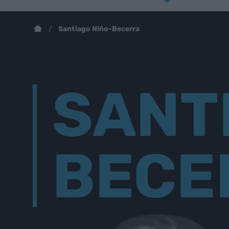
Santiago Niño-Becerra
SANT
BECE