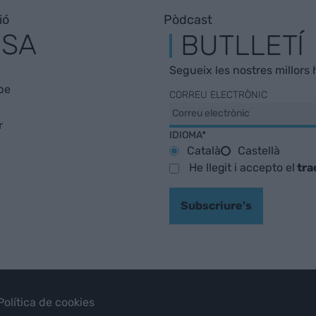
ió
Pòdcast
ESA
BUTLLETÍ
Segueix les nostres millors h
be
CORREU ELECTRÒNIC
r
IDIOMA*
Català
Castellà
He llegit i accepto el
tra
Subscriure's
Política de cookies