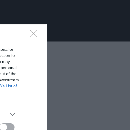
sonal or
ection to
ou may
 personal
out of the
 downstream
B’s List of