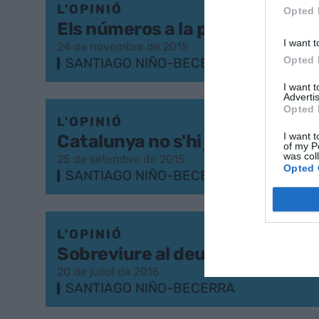
L'OPINIÓ
Opted 
Els números a la pissarra
I want t
24 de novembre de 2015
Opted 
SANTIAGO NIÑO-BECERRA
I want 
Advertis
Opted 
L'OPINIÓ
I want t
Catalunya no s'hi juga res
of my P
was col
25 de setembre de 2015
Opted 
SANTIAGO NIÑO-BECERRA
L'OPINIÓ
Sobreviure al deute grec
20 de juliol de 2015
SANTIAGO NIÑO-BECERRA