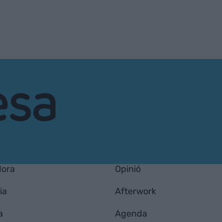
Hora
Opinió
ia
Afterwork
a
Agenda