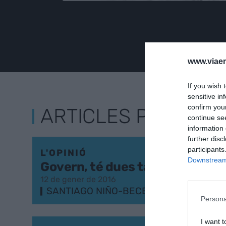
www.viaem
If you wish 
sensitive in
confirm you
ARTICLES PUBLICA
continue se
information 
further disc
participants
L'OPINIÓ
Downstream 
Govern, té dues tasques al da
12 de gener de 2016
SANTIAGO NIÑO-BECERRA
Persona
I want t