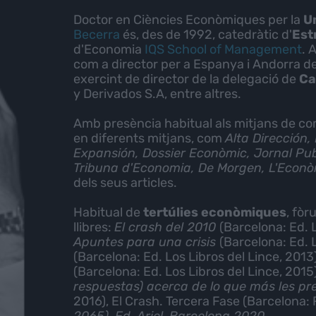
Doctor en Ciències Econòmiques per la
U
Becerra
és, des de 1992, catedràtic d'
Est
d'Economia
IQS School of Management
. 
com a director per a Espanya i Andorra de
exercint de director de la delegació de
Ca
y Derivados S.A, entre altres.
Amb presència habitual als mitjans de c
en diferents mitjans, com
Alta Dirección,
Expansión, Dossier Econòmic, Jornal Publ
Tribuna d'Economia, De Morgen, L'Econò
dels seus articles.
Habitual de
tertúlies econòmiques
, fòr
llibres:
El crash del 2010
(Barcelona: Ed. 
Apuntes para una crisis
(Barcelona: Ed. L
(Barcelona: Ed. Los Libros del Lince, 2013
(Barcelona: Ed. Los Libros del Lince, 2015)
respuestas) acerca de lo que más les p
2016), El Crash. Tercera Fase (Barcelona: 