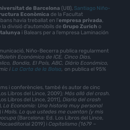
niversitat de Barcelona
(UB),
Santiago Niño-
ructura Econòmica
de la Facultat
Abans havia treballat en l'
empresa privada
,
 la divisió d'automòbils de
Grupo Zurich
o
talunya
i Balears per a l'empresa Laminación
omunicació, Niño-Becerra publica regularment
 Boletín Económico de ICE, Cinco Días,
ico, Bondia, El País, ABC, Diário Económico,
mic i
La Carta de la Bolsa
,
on publica el 95%
ums i conferències, també és autor de cinc
Los Libros del Lince, 2009)
; Más allá del crash.
os Libros del Lince, 2011),
Diario del crash
),
La Economía: Una historia muy personal
 i
Mails. Lo que ustedes me cuentan (y mis
reocupa
(Barcelona: Ed. Los Libros del Lince,
Rocaeditorial 2019) i
Capitalismo (1679 –