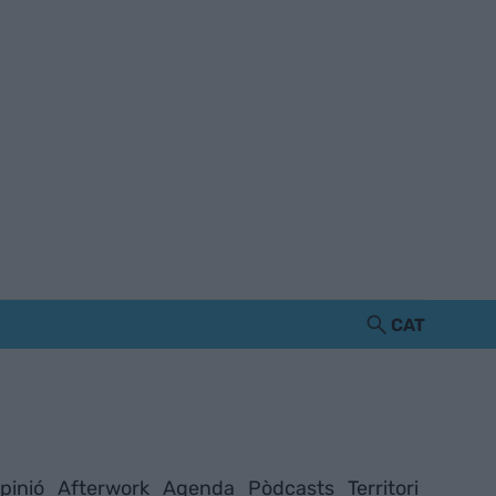
CAT
pinió
Afterwork
Agenda
Pòdcasts
Territori