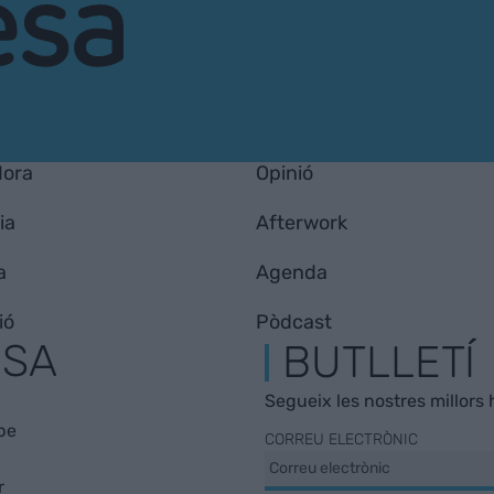
Hora
Opinió
ia
Afterwork
a
Agenda
ió
Pòdcast
ESA
BUTLLETÍ
Segueix les nostres millors h
be
CORREU ELECTRÒNIC
r