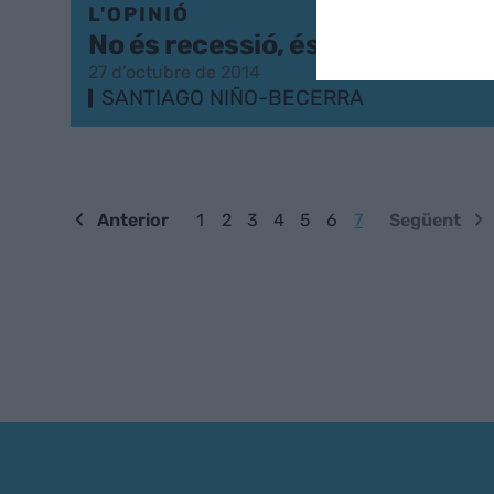
L'OPINIÓ
No és recessió, és crisi sistèmi
27 d’octubre de 2014
SANTIAGO NIÑO-BECERRA
Anterior
1
2
3
4
5
6
7
Següent