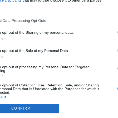
2065). Ed. Ariel. Barcelona 2020.
Participants
that may further disclose it to other third parties.
@sninobecerra
l Data Processing Opt Outs
o opt-out of the Sharing of my personal data.
In
o opt-out of the Sale of my Personal Data.
TS
In
to opt-out of processing my Personal Data for Targeted
ing.
In
o opt-out of Collection, Use, Retention, Sale, and/or Sharing
ersonal Data that Is Unrelated with the Purposes for which it
lected.
Out
CONFIRM