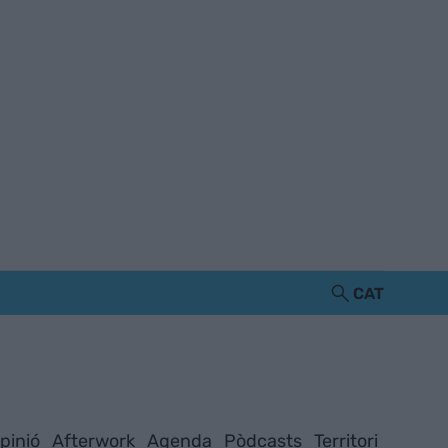
CAT
pinió
Afterwork
Agenda
Pòdcasts
Territori