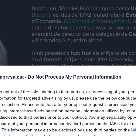
Doctor en Ciències Econòmiques per la
U
Becerra
és, des de 1992, catedràtic d'
Est
d'Economia
IQS School of Management
. 
com a director per a Espanya i Andorra de
exercint de director de la delegació de
Ca
y Derivados S.A, entre altres.
Amb presència habitual als mitjans de c
en diferents mitjans, com
Alta Dirección,
Expansión, Dossier Econòmic, Jornal Publ
Tribuna d'Economia, De Morgen, L'Econò
presa.cat -
Do Not Process My Personal Information
dels seus articles.
Habitual de
tertúlies econòmiques
, fòr
to opt-out of the sale, sharing to third parties, or processing of your per
llibres:
El crash del 2010
(Barcelona: Ed. 
formation for targeted advertising by us, please use the below opt-out s
Apuntes para una crisis
(Barcelona: Ed. L
r selection. Please note that after your opt-out request is processed y
(Barcelona: Ed. Los Libros del Lince, 2013
eing interest-based ads based on personal information utilized by us or
(Barcelona: Ed. Los Libros del Lince, 2015)
disclosed to third parties prior to your opt-out. You may separately opt-
respuestas) acerca de lo que más les p
losure of your personal information by third parties on the IAB’s list of
2016), El Crash. Tercera Fase (Barcelona: 
. This information may also be disclosed by us to third parties on the
IA