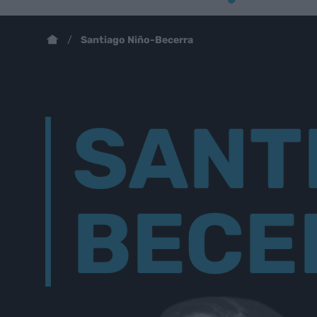
Santiago Niño-Becerra
SANT
BECE