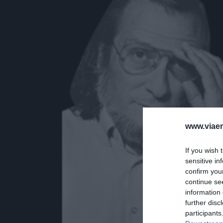
www.viaem
If you wish 
sensitive in
confirm you
continue se
information 
further disc
participants