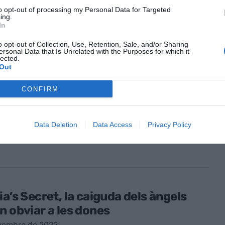
to opt-out of processing my Personal Data for Targeted
ing.
In
o opt-out of Collection, Use, Retention, Sale, and/or Sharing
ersonal Data that Is Unrelated with the Purposes for which it
lected.
Out
de vicunya, una fibra més cara que
CONFIRM
embre de 2022
Data Deletion
Data Access
Privacy Policy
ia’s Secret, la caiguda dels àngels
n obviar a les dones
vembre de 2022