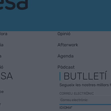
Hora
Opinió
ia
Afterwork
a
Agenda
ió
Pòdcast
ESA
BUTLLETÍ
Segueix les nostres millors h
be
CORREU ELECTRÒNIC
r
IDIOMA*