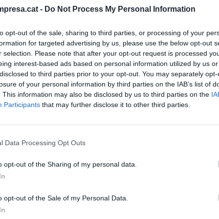
TS
presa.cat -
Do Not Process My Personal Information
to opt-out of the sale, sharing to third parties, or processing of your per
formation for targeted advertising by us, please use the below opt-out s
r selection. Please note that after your opt-out request is processed y
tta, el marbre més car del món
eing interest-based ads based on personal information utilized by us or
disclosed to third parties prior to your opt-out. You may separately opt-
sembre de 2022
losure of your personal information by third parties on the IAB’s list of
. This information may also be disclosed by us to third parties on the
IA
Participants
that may further disclose it to other third parties.
l Data Processing Opt Outs
o opt-out of the Sharing of my personal data.
In
è Apple va matar l'iPod?
sembre de 2022
o opt-out of the Sale of my Personal Data.
In