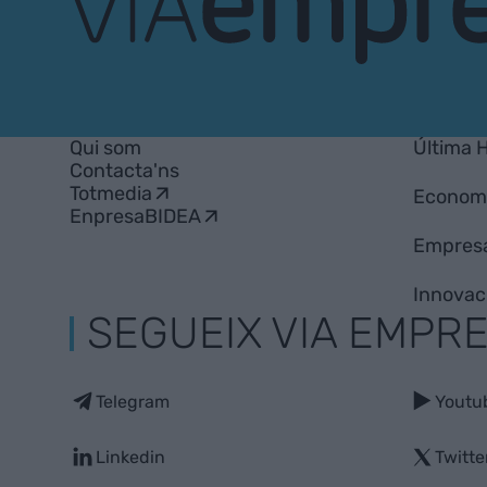
VIA
Empresa
Qui som
Última 
Contacta'ns
Totmedia
Econom
EnpresaBIDEA
Empres
Innovac
SEGUEIX VIA EMPR
Telegram
Youtu
Linkedin
Twitte