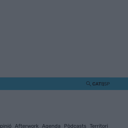
CAT
ESP
pinió
Afterwork
Agenda
Pòdcasts
Territori