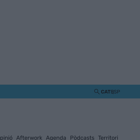
CAT
ESP
pinió
Afterwork
Agenda
Pòdcasts
Territori