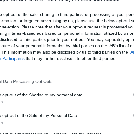
re de 2025
to opt-out of the sale, sharing to third parties, or processing of your per
formation for targeted advertising by us, please use the below opt-out s
r selection. Please note that after your opt-out request is processed y
eing interest-based ads based on personal information utilized by us or
disclosed to third parties prior to your opt-out. You may separately opt-
A BLAVA
ern espanyol licita per 12,6 milions el
losure of your personal information by third parties on the IAB’s list of
. This information may also be disclosed by us to third parties on the
IA
istrament elèctric a creuers al Port
Participants
that may further disclose it to other third parties.
re de 2025
l Data Processing Opt Outs
o opt-out of the Sharing of my personal data.
A BLAVA
In
t de Barcelona incorpora un 'niu' de
o opt-out of the Sale of my Personal Data.
per reforçar la seguretat
In
re de 2025
to opt-out of processing my Personal Data for Targeted