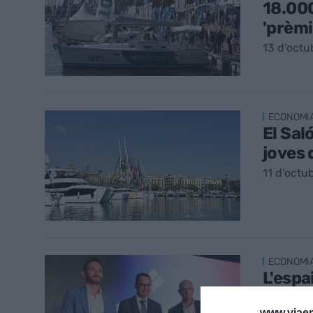
18.000
'prèm
13 d’octu
ECONOMI
El Sal
joves 
11 d’octu
ECONOMI
L'espa
aspira
www.viaem