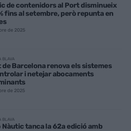
fic de contenidors al Port disminueix
% fins al setembre, però repunta en
es
bre de 2025
A BLAVA
t de Barcelona renova els sistemes
ntrolar i netejar abocaments
minants
bre de 2025
A BLAVA
ó Nàutic tanca la 62a edició amb