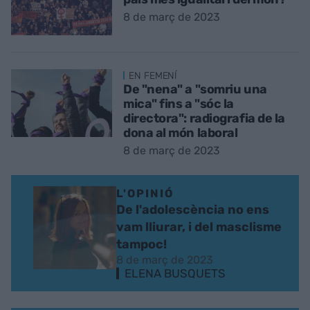
8 de març de 2023
EN FEMENÍ
De "nena" a "somriu una
mica" fins a "sóc la
directora": radiografia de la
dona al món laboral
8 de març de 2023
L'OPINIÓ
De l'adolescència no ens
vam lliurar, i del masclisme
tampoc!
8 de març de 2023
ELENA BUSQUETS