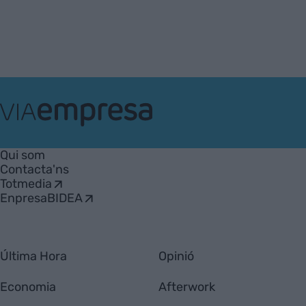
VIA
Empresa
Qui som
Contacta'ns
Totmedia
EnpresaBIDEA
Última Hora
Opinió
Economia
Afterwork