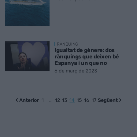
RÀNQUING
Igualtat de gènere: dos
rànquings que deixen bé
Espanya i un que no
6 de març de 2023
Anterior
1
…
12
13
14
15
16
17
Següent