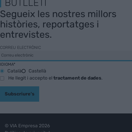
BUTLLETÍ
Segueix les nostres millors
històries, reportatges i
entrevistes.
CORREU ELECTRÒNIC
IDIOMA*
Català
Castellà
He llegit i accepto el
tractament de dades
.
Subscriure's
© VIA Empresa 2026