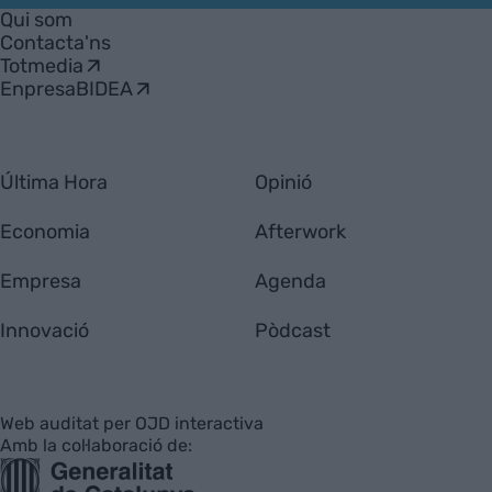
Empresa
Qui som
Contacta'ns
Totmedia
EnpresaBIDEA
Última Hora
Opinió
Economia
Afterwork
Empresa
Agenda
Innovació
Pòdcast
Web auditat per OJD interactiva
Amb la col·laboració de: