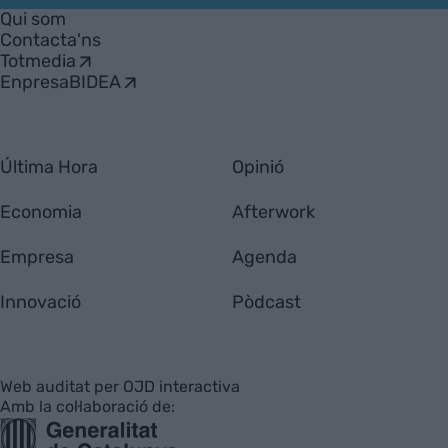
Empresa
Qui som
Contacta'ns
Totmedia
EnpresaBIDEA
Última Hora
Opinió
Economia
Afterwork
Empresa
Agenda
Innovació
Pòdcast
Web auditat per OJD interactiva
Amb la col·laboració de: